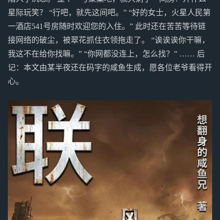
星际玩笑？ “行吧，就先这间吧。” “好的女士，火星人民第
一酒店541号房随时欢迎您的入住。” 此时还在苦苦等待链
接网络的破尘，被翠花抓住衣领拖走了。 “诶诶诶你干嘛，
我这不在给你找嘛。” “你网都没连上，怎么找？” …… 后
记：本文由某半夜还在码字的咸鱼生成，愿各位老爷看得开
心。