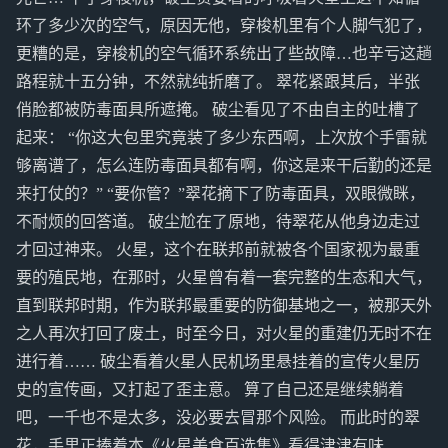
环了多少次的空气，原因无他，穿梭机里有个人脚气犯了，
更糟的是，穿梭机的空气循环系统出了些故障…也辛亏这趟
路程就十五分钟，不然就纯折磨了。 翠花紧跟其后，半张
俏脸都被防毒面具所遮掩。 破尘看见了不由自主的吐槽了
起来： “你这大包里究竟装了多少东西啊，上次放个手雷就
够离谱了，怎么连防毒面具都有啊，你这是来干后勤的还是
来打仗的？” “要你管？”翠花摘下了防毒面具，双眼微眯，
不耐烦的回答道。 破尘尬在了原地，待翠花从他身边走过
才回过神来。 火星，这个在联邦前就被各个国家视为最重
要的殖民地，在那时，火星曾有着一套完整的生态和大气，
直到联邦时期，作为联邦最重要的防御基地之一，被那天外
之人再次打回了废土，时至今日，对火星的重建仍无时不在
进行着…… 破尘看着火星人民机场里悬挂着的宣传火星历
史的宣传画，又打起了歪主意。 算了自己还是继续躺着
吧，一千也不是太多，没必要去冒那个风险。 而此时的翠
花，手里正捧着本《火星美食百选集》看得津津有味……