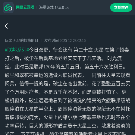
网易云游戏
海量游戏 即点即玩
立刻前往
玩家 无尽的拉格朗日
发布时间
2025-12-23 02:16
#联邦系列#
今日双更，待会还有 第二十章 火星 在挨了顿毒
打之后，破尘在后勤基地老老实实干了几天活。 时光流
逝，此时已是联邦170年的五月五日，第五十六次胜利日。
破尘和翠花被幸运的选做为职员代表，一同前往火星去观看
阅兵，值得一提的是，破尘在临出发前，花了整整五百去买
了个万用医疗包，不是五千花不起，而是真被打怕了。 穿
梭机窗外，破尘远远地看到了被清洗的锃亮的六艘联邦级战
舰停泊在火星的半空上，周围停泊着无数的舰艇无不在衬托
着联邦级的庞大，火星上的缩小版七宗罪基地也无时不在全
功率运转，巨大的弧形护盾高悬于火星上空，散发着淡淡的
光芒… 下了穿梭机，破尘贪婪着的呼吸着火星上这不知循