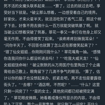
死不活的女魔头联系起来…… *算了，过去的就过去吧，享
受好当下就是。*破尘那么想着，一边感受着自己的境界。
好家伙，才来火星半天，就活活吃到了练气二层，照这个样
子下去，好像不用去搞什么一百万就能突破筑基了啊。 就
当破尘幻想着突破了筑基，翠花一拳又一拳打在他身上却又
毫无作用，不由得傻笑了起来。 “诶疼疼疼别揪我耳朵！”
“问你半天了，不回答也就算了怎么还在那傻笑起来了？”
“错了仙女姐姐…你刚刚问我什么？” 翠花嘴角一抽。 “感情
你连我问你什么都没听进去吗！？” “吃我大威天龙！” “仙
女姐姐饶命呐！” 破尘默默的从万用医疗包里掏出了个止痛
膏给自己敷上，眼角留下了几滴不争气的眼泪。 “算了，估
计以你的脑子也没想起来办，抓紧走吧，再不走怕是要露宿
街头了。” “去哪？” “酒店啊，不然呢？” …… “什么？这里
只剩一间房了？” “是的女士，其他房间都已经被预定满
了。” 翠花眼皮微跳，她看着成像仪所显示的内容，不由得
陷入了沉思。 整个一号聚集地，就只剩了一间房？开什么