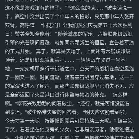
这不像是演戏该有的样子。” “这么说的话……”破尘话说一
半，高空中突然出现了个中年人的投影，只见那中年人张开
双臂，高呼道： “同志们！让我们热烈庆祝第五十六次胜利
日！赞美全知全能者！” 随着激昂的军乐，六艘联邦级战舰
引擎的光芒瞬间暴涨，就如同六颗新生的恒星，宣告着军演
的正式开始。 算了，就算是天塌了，上面还有六艘联邦级
顶着，还是好好观赏阅兵吧…… 一辆辆战车驶过一号基
地，一架架机甲穿行于街道之中，空天军的战机在高空盘旋
了一圈又一圈，时间流逝，随着基石战团穿过基地，这一日
的军演也进入了尾声，而那些联邦级战舰早已消失不见，应
是全部返回了火星港口进行休整与物资的补充。 “怎么样
啊。”翠花兴致勃勃的问着破尘。 “还行，就是可惜没能看
到泰坦。”破尘略带失望的回答着。 “明天应该能看到啦，
今天才第一天呢，按照惯例阅兵可是持续三天呢。” 破尘笑
了笑，看着坐在他身旁的少女，若非是亲历者，他很难把这
么一个阳光可爱的女孩，跟前几天一拳把练气的他打了个半