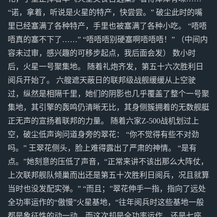
“诺，拿着，听说是火星的特产，快尝尝。” 破尘此时的嘴
里已经塞满了各种特产，手里也被塞满了各种小吃。 “唔唔
唔真的塞不下了……” “唔唔唔别硬塞啊唔唔唔！” （中间内
容未过审，感兴趣的可移步起点，我后面会发） 数小时
后，火星一号聚集地。 随着礼炮齐发，第五十六次胜利日
阅兵开始了。 六艘遮天蔽日的联邦级战舰缓缓从上空驶
过，纵然是相隔千里，她们的阴影也几乎覆盖了整个一号聚
集地，其引擎的轰鸣仍清晰无比，其身侧簇拥着的无数舰艇
正无声的宣扬着联邦的力量。 随着六家Z-500战机划过上
空，破尘低声询问道身旁的翠花： “你不觉得有些不对劲
吗。” 王翠花侧头，脸上难得露出了严肃的神情。 “是有
点。”她刻意的压低了声音，“正常来讲不该出那么大阵仗，
上次联邦舰队倾巢而出还是第五十次胜利日阅兵，况且就算
当时也没发配实弹。” “而且；”翠花伸手一指，指向了远处
全功率运作的“傲慢”火星基地，“往年阅兵时这些基地一般
都是象征性的动一动，而这次却是全功率运作，还是七座，