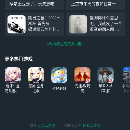
续啃土豆去了，玩笑想吃我
上京市冬天的夜如往常一样
也吃不到~~~~(>_<)~~~~
的寒冷，在四环的某条斑马
线前，红灯亮着，零零散散
朗日之墓：2022～
慢脚你什么意思
的站着几个人。 陆仁乙
2026 首先嘛……
呢。我就发了一个
一成不变的站在最外侧，无
感谢绿云陪伴的这
重音的同人图 我
人同行，也无人侧目，发
四年 现在是真退
画的有这么难看吗
云了，现实中一堆
至于给我封号吗 P
游戏详情查看更多内容
事要忙，还有不少
1 是姜饼人王国里
要考虑的，在这上
的糖蝶饼干
#同人
面也认识了不少朋
创作#
更多热门游戏
友，同时也感谢你
们这些年的陪伴，
就酱紫，走啦 （
崩坏：星
原神·空月
光遇-致梵
第五人格
永劫
蛋仔派对
穹铁道-4.4
之歌
高
（官服）
（ste
版本
微博
网易云游戏
微信公众号
网易云游戏