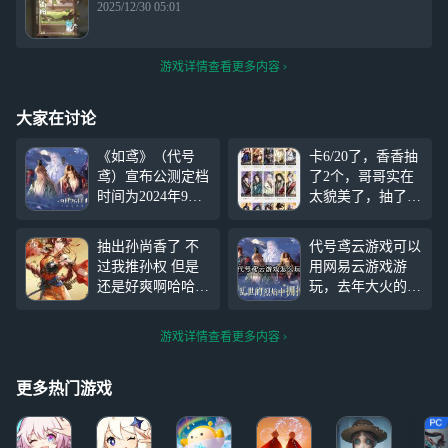
2025/12/30 05:01
游戏详情查看更多内容
大家在讨论
《如鸢》（代号
卡6/20了，香香抽
鸢）宣布公测定档
了2个，哥哥实在
时间为2024年9月2
太貌美了，抽了一
6。随着公测日期
个，本来想补个二
即将来临，按港台
星的，但是出了干
抽出孙尚香了 不
代号鸢云游戏可以
服玩家的讨论来
吉。马超池子跳过
过我推孙权 但是
用网易云游戏游
看，有很多新手玩
了，准备抽令狐
还是好爽啊哈哈哈
玩，去年大火的女
家可能需要入门攻
茂。求配
哈哈哈哈哈哈哈哈
性向手游《代号
略。鉴于港台服和
队！！！！（现有
哈哈哈哈哈哈哈哈
鸢》这几天终于宣
国服的新手体验内
四星都有，就是紫
游戏详情查看更多内容
哈哈哈哈哈哈哈哈
布于9月26日正式
容应该差别不大，
色的密探）
哈哈哈哈哈哈哈哈
定档公测，国服版
这里小编根据港台
哈哈
本游戏名为《如
更多热门游戏
服的萌新攻略，先
鸢》，不过现如今
给《如鸢》玩家做
大部分玩家的手机
个提示参考。 同
内存都较为吃紧，