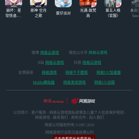
时，如果游戏上线
使用云游戏，就能
后设备内存不足以
崩坏：星
原神·空月
光遇-致梵
第五人格
永劫
够不占内存免下载
蛋仔派对
支持游戏运行，或
穹铁道-4.4
之歌
高
（官服）
（ste
游玩了，那么接下
版本
者在手机上游玩会
来本文就来告诉大
发烫，有没有更轻
家代号鸢/如鸢云
松的游玩方式？你
游戏游玩方法，港
可以选择使用网易
台服的老玩家也可
云游戏来畅玩《如
以使用，具体内容
鸢》（代号鸢），
微博
网易云游戏
微信公众号
网易云游戏
请看下文介绍。
只需一键登录，即
B站
网易云游戏
抖音
网易云游戏
可随时上线游戏，
而且支持手机、P
友情链接
网易游戏
网易千千壁纸
网易UU加速器
C和TV三种游戏方
MuMu模拟器
网易发烧游戏
网易UU远程
式，无需下载即开
即玩，非常方便。
公司简介
-
客户服务
-
网易云游戏隐私政策及儿童个人信息保护规则
-
网易游戏
-
联系我们
-
商务合作
-
加入我们
网易公司版权所有 ©1997-2026
网络游戏行业防沉迷自律公约