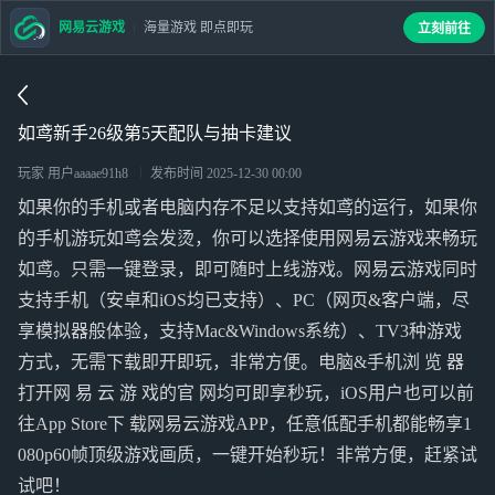
网易云游戏
海量游戏 即点即玩
立刻前往
如鸢新手26级第5天配队与抽卡建议
玩家 用户aaaae91h8
发布时间
2025-12-30 00:00
如果你的手机或者电脑内存不足以支持如鸢的运行，如果你
的手机游玩如鸢会发烫，你可以选择使用网易云游戏来畅玩
如鸢。只需一键登录，即可随时上线游戏。网易云游戏同时
支持手机（安卓和iOS均已支持）、PC（网页&客户端，尽
享模拟器般体验，支持Mac&Windows系统）、TV3种游戏
方式，无需下载即开即玩，非常方便。电脑&手机浏 览 器
打开网 易 云 游 戏的官 网均可即享秒玩，iOS用户也可以前
往App Store下 载网易云游戏APP，任意低配手机都能畅享1
080p60帧顶级游戏画质，一键开始秒玩！非常方便，赶紧试
试吧！