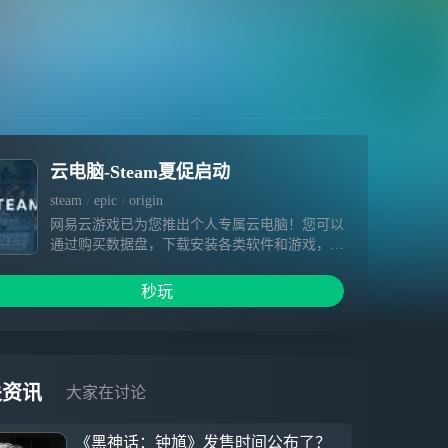
云电脑-Steam夏促启动
steam
epic
origin
网易云游戏已为您推出个人专属云电脑！您可以
通过购买数据盘，下载安装各类软件和游戏，相
关内容在数据盘有效期内不会被清空。超高云端
配置、极快下载速度、畅快游戏体验等着您～
秒玩
1.硬件不受限，提供免费加速&挂机，3A大作一
点就开 2.你专属云端电脑设备，可自由安装游
戏，为您保留数据 3.手机变电脑，随时随地手
机玩端游
关资讯
大家在讨论
《黑神话：钟馗》发售时间公布了？