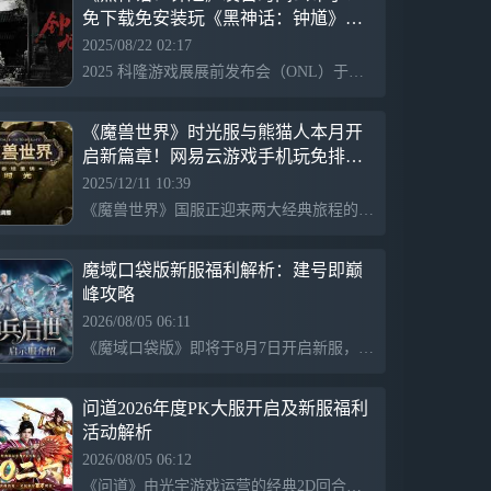
免下载免安装玩《黑神话：钟馗》攻
略，云游戏云电脑不吃设备！
2025/08/22 02:17
2025 科隆游戏展展前发布会（ONL）于北京时间 8 月 20 日凌晨举行，游戏科学全新作品《黑神话：钟馗》在最后出场，展示了一段约1分钟的 CG。《黑神话：钟馗》是黑神话系列的第二部作品，作为一款标准的单机动作角色扮演游戏，是以中国民间传说中的著名角色“钟馗”为主要创意来源的单机·动作·角色扮演游戏。来【网易云游戏】参与《黑神话：钟馗》预约活动，抽取游戏CDK现金券、黑猴畅玩时长，PC、手机、TV都能玩！免下载不占空间不发烫，配置直升4070Ti，更有海量3A大作等你来体验，搜索【网易云游戏】下app或开启网页版即刻开启！
《魔兽世界》时光服与熊猫人本月开
启新篇章！网易云游戏手机玩免排队
免下载送月卡点卡！
2025/12/11 10:39
《魔兽世界》国服正迎来两大经典旅程的重磅回归。备受期待的 “泰坦重铸服务器「时光」” 已于 11月18日正式上线，并将于 12月11日维护后 实施新一轮职业平衡调整。与此同时，充满东方魅力的 “熊猫人之谜”怀旧服 也将于 12月16日正式上线，为广大玩家敞开潘达利亚的大门。 免排队手机玩！全新内容等你来体验！现已开启免费角色转移服务，用【网易云游戏】云电脑，免下载不占内存，不吃配置，一键登录，参与平台活动还能免费抽取魔兽世界90天游玩时长（价值225元）。
魔域口袋版新服福利解析：建号即巅
峰攻略
2026/08/05 06:11
《魔域口袋版》即将于8月7日开启新服，推出“开局即巅峰”的福利。玩家可一键直升到132级，跳过主线任务并保留奖励。同时，新手创角即送年兽、辅助宠、神火及圣物等核心资源，确保玩家从一开始便具备挑战高难内容的实力。这款魔幻角色扮演游戏致力于降低新手门槛，提供丰富的成长支持。
问道2026年度PK大服开启及新服福利
活动解析
2026/08/05 06:12
《问道》由光宇游戏运营的经典2D回合制MMORPG，将于2026年8月14日开启年度PK大服“二〇二六”。新服角色抢注已于8月3日开启，玩家可提前锁定ID，以参与热血竞技活动，如“试道王者”、“龙争虎斗”等。同时推出现金大奖福利，期待道友们共赴修仙盛宴。