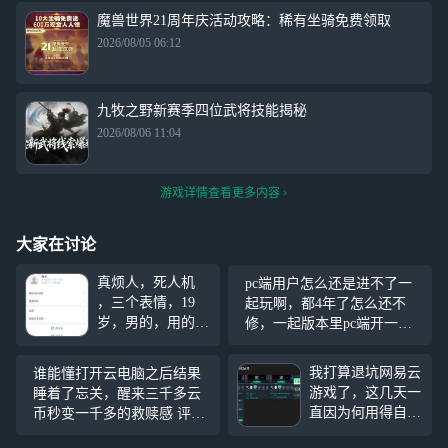
魔兽世界21周年庆活动攻略：稀有坐骑免费领取
2026/08/05 06:12
九牧之野新赛季四位武将技能揭秘
2026/08/06 11:04
游戏详情查看更多内容
大家在讨论
真烦人，死人机
pc端用户怎么还是进不了一
，三个表情，19
起玩啊，都4年了怎么还不
岁，男的，用的手
修，一起版本里pc端开一起
机是vivo手机100
玩多爽啊现在还得一边看手
多块钱多块钱，拼
机一边用电脑
我打算退坑网易云
谁能懂打开云电脑之后结果
多多上面买的，真
游戏了，这几天一
睡着了忘关，醒来三千多云
的是笑死了，天天
直因为何用得自己
币秒变一千多的救赎感 评
就知道打游戏，他
取的名字来一起玩
价：我的云币啊啊啊啊啊啊
的steam账号才两