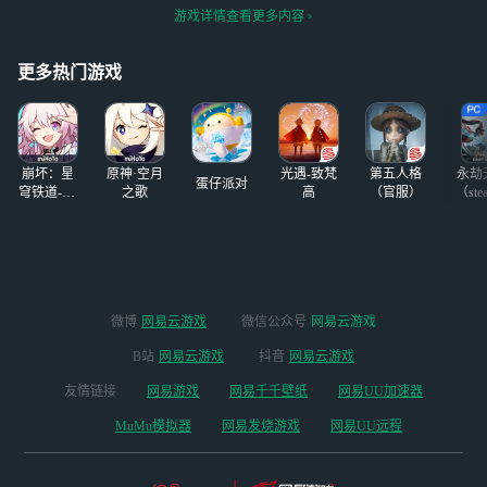
会产生一些不好的
（/TДT)/
个游戏，天天只会
游戏详情查看更多内容
心理，我也同时被
玩别人的steam账
系统封号过，在这
号，
5年后甚至以后，
更多热门游戏
总有一天会离开很
长时间的，我曾经
玩的游戏都是从网
易云游戏的推荐里
崩坏：星
原神·空月
光遇-致梵
第五人格
永劫
入坑的，
蛋仔派对
穹铁道-4.4
之歌
高
（官服）
（ste
版本
微博
网易云游戏
微信公众号
网易云游戏
B站
网易云游戏
抖音
网易云游戏
友情链接
网易游戏
网易千千壁纸
网易UU加速器
MuMu模拟器
网易发烧游戏
网易UU远程