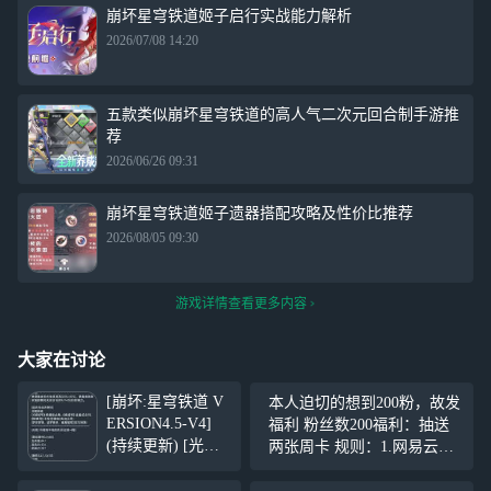
崩坏星穹铁道姬子启行实战能力解析
2026/07/08 14:20
五款类似崩坏星穹铁道的高人气二次元回合制手游推
荐
2026/06/26 09:31
崩坏星穹铁道姬子遗器搭配攻略及性价比推荐
2026/08/05 09:30
游戏详情查看更多内容
大家在讨论
[崩坏:星穹铁道 V
本人迫切的想到200粉，故发
ERSION4.5-V4]
福利 粉丝数200福利：抽送
(持续更新) [光锥]
两张周卡 规则：1.网易云等
放个短假(欢愉•4
级须达到四级 2.点赞加评论
星) [光锥] 向着地
此条广播可参与抽奖 3.抽奖