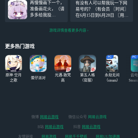
再慢慢画下一个，
有没有人可以帮我玩一下网
平线的终点(巡猎•
绝对公平，绝对诚信 关
准备画花火，（请
易号的？（有会员 〖时间〗
4星) 一一一一一一
多多给我投
在6月15日到6月28日 〖用户
一一一一一一一一
稿……，你知道我
要求〗 等级Lv.3以上，用户
一一一一一一 [更
画的是什么角色
哥改完名字再来 〖玩号要
新日志] 8月
游戏详情查看更多内容
吗？（感觉自己进
求〗 每天要打卡，要帮我做
步了，突然飞升
原神和崩铁的每日，其他随
颜色参考了咸鱼老
更多热门游戏
便玩，
师（因为没找到全
身图 有些地方设
定画错了，因为太
复杂了，所以简化
原神·空月
光遇-致梵
第五人格
永劫无间
云电
了
蛋仔派对
之歌
高
（官服）
（steam）
Stea
启
微博
网易云游戏
微信公众号
网易云游戏
B站
网易云游戏
抖音
网易云游戏
友情链接
网易游戏
网易千千壁纸
网易UU加速器