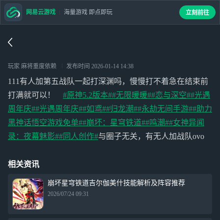
网易云游戏
海量游戏 即点即玩
立刻前往
玩家 麻将重度依赖
发布时间
2026-01-14 14:38
111有人加第五战队一起打深渊吗，慢慢打不着急在结束前
打满就可以！
#原神5.2版本#
#无限暖暖#
#恋与深空#
#光遇
周年庆#
#光遇周年庆#
#如鸢#
#归龙潮#
#永劫无间手游#
#助力
黑神话悟空游戏免单#
#崩坏：星穹铁道#
#鸣潮#
#女神异闻
录：夜幕魅影#
#同人创作#
与圈子无关，有无人加战队ovo
相关资讯
崩坏星穹铁道吉尔伽美什技能解析及阵容推荐
2026/07/24 09:31