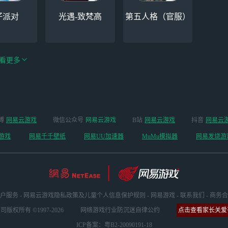
仔派对
光遇-致梵高
第五人格（官服）
看更多
手游（全新
博
网易云游戏
微信公众号
网易云游戏
B站
网易云游戏
抖音
网易云
云手机
阴阳师
开启 ）
游戏
网易千千壁纸
网易UU加速器
MuMu模拟器
网易发烧游
户服务
-
网易云游戏隐私政策及儿童个人信息保护规则
-
网易游戏
-
联系我们
-
商务合
版权所有 ©1997-2026
网络游戏行业防沉迷自律公约
点击查看家长关爱平
ICP备案：粤B2-20090191-18