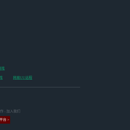
游戏
戏
网易UU远程
作
-
加入我们
台 >