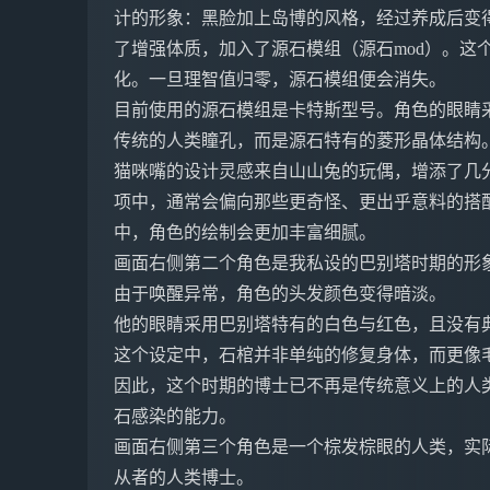
计的形象：黑脸加上岛博的风格，经过养成后变
了增强体质，加入了源石模组（源石mod）。这
化。一旦理智值归零，源石模组便会消失。
目前使用的源石模组是卡特斯型号。角色的眼睛
传统的人类瞳孔，而是源石特有的菱形晶体结构
猫咪嘴的设计灵感来自山山兔的玩偶，增添了几
项中，通常会偏向那些更奇怪、更出乎意料的搭
中，角色的绘制会更加丰富细腻。
画面右侧第二个角色是我私设的巴别塔时期的形
由于唤醒异常，角色的头发颜色变得暗淡。
他的眼睛采用巴别塔特有的白色与红色，且没有
这个设定中，石棺并非单纯的修复身体，而更像
因此，这个时期的博士已不再是传统意义上的人
石感染的能力。
画面右侧第三个角色是一个棕发棕眼的人类，实
从者的人类博士。