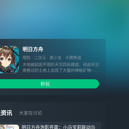
明日方舟
塔防
二次元
美少女
卡牌养成
大地被起因不明的天灾四处肆虐，经由天灾
席卷过的土地上出现了大量的神秘矿物——
“源石”。
依赖于技术的进步，源石蕴含的能量投入工
秒玩
业后使得文明顺利迈入现代，与此同时，源
石本身也催生出“感染者”的存在。
“感染者”是身俱力量与不幸的存在，如今他
们中的一部分，妄图与源石整合为一，为大
地带来新的秩序。
关资讯
大家在讨论
这场战火阴谋是我们对抗天灾遇到的新的阻
碍。
明日方舟泡影苍霆：小马宝莉联动与