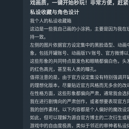
戏画质，一键开始秒玩！非常方便，赶紧
私设收藏与角色设计
我个人的私设收藏箱
这边是一些我自己画的小涂鸦，主要是因为我在
持一致。
左侧的图片依据官方设定集中的黑脸造型、动画
象，包括开罐账号、动画版TV账号、官方微博
这些形象的共同特点是发色和眼睛都偏白色，头
的红色高光，甚至有人类的瞳孔。
值得注意的是，由于官方设定集没有特别强调开
的理想化版本，尽量贴近官方风格而无多余的改
在性格方面，这些形象都偏向严肃，通常我会选
我在进行剧情向的严肃创作，或者想要表现官方
我的创作素材。以下内容都是个人偏好的魔改设
如此，但可以理解为源自官方博主的二次衍生或
游戏中的自由度极高，类似于邻近的审神者私设