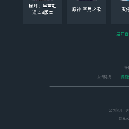
崩坏：星穹铁
原神·空月之歌
蛋
道-4.4版本
展开查
云电脑-Steam夏促
逆水寒
微
永劫无间（steam）
启动
版本
友情链接
网易
公司简介
-
客
网易公司