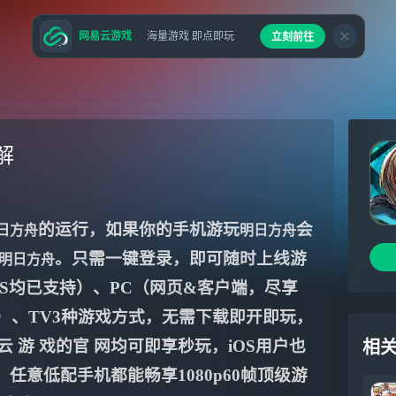
网易云游戏
海量游戏 即点即玩
立刻前往
解
的运行，如果你的手机游玩
会
日方舟
明日方舟
。只需一键登录，即可随时上线游
明日方舟
S均已支持）、PC（网页&客户端，尽享
系统）、TV3种游戏方式，无需下载即开即玩，
云 游 戏的官 网均可即享秒玩，iOS用户也
相
PP，任意低配手机都能畅享1080p60帧顶级游