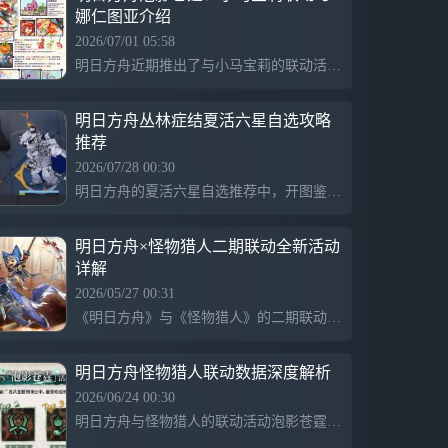
娜仁图亚介绍
2026/07/01 05:58
明日方舟近期推出了与小马宝莉的联动活动，名为“泡影苍霆”，玩家将在游戏中体验到全新角色娜仁图亚的登场。这次联动活动为玩家提供了丰富的内容和趣味体验，吸引了众多粉丝关注。
明日方舟丛林症结夏活六星自选攻略
推荐
2026/07/28 00:30
明日方舟的夏活六星自选推荐中，开图鉴的优先级最高，其次根据需求选择适合的角色。山部署费用低且无需暖机，适合萌新开荒。风笛的合约战绩依赖于其天赋，能全体先锋加初动。五潜主要服务于高难内容。夜莺和菲亚梅塔在法伤环境中作用有限，而梅塔现阶段主要用于基建和铺垫特限模组。
明日方舟×怪物猎人二期联动全新活动
详解
2026/05/27 00:31
《明日方舟》与《怪物猎人》的二期联动正式宣布，新的sidestory「泡影苍霆」将于6月1日至6月22日期间限时开放，推出三位新干员和众多新内容及复刻福利。这次活动带来了 狩猎风格的新时装和全新的主题皮肤，同时还复刻了「落叶逐火」活动，包含限时寻访、签到活动及限时家具解锁等丰富内容。
明日方舟怪物猎人联动数据深度解析
2026/06/24 00:30
明日方舟与怪物猎人的联动活动泡影苍霆已结束，官方公布了期间的统计数据，显示玩家们在武器选择上偏爱太刀，占比达58.3%，双刀和操虫棍分别为9.3%和4.86%。此外，获得联动头像礼包的玩家中，“很好奇的猫”的选择较多。战斗操作方面，翔虫技泡影流大冲击备受欢迎，玩家累计完成御龙操作6409次，影丝蛛成被击次数最多的敌人，活动中高难度环节也引发了玩家投入大量精力。