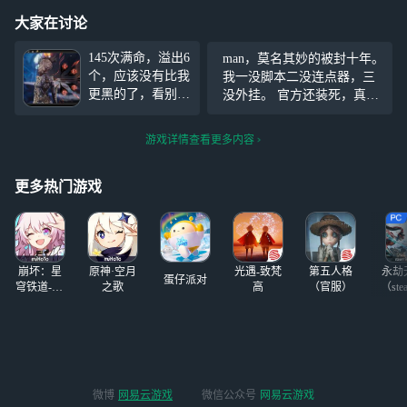
大家在讨论
145次满命，溢出6
man，莫名其妙的被封十年。
个，应该没有比我
我一没脚本二没连点器，三
更黑的了，看别人
没外挂。 官方还装死，真正
都是120到130满
开挂的就因为是重氪就不会
命，一直全三等，
封。 我什么没干，发个言骂c
游戏详情查看更多内容
好不容易全二等，
h就封，牛逼大了。 长那么
唉，都是那个材料
大第一次被冤枉，知道是21
更多热门游戏
世
崩坏：星
原神·空月
光遇-致梵
第五人格
永劫
蛋仔派对
穹铁道-4.4
之歌
高
（官服）
（ste
版本
微博
网易云游戏
微信公众号
网易云游戏