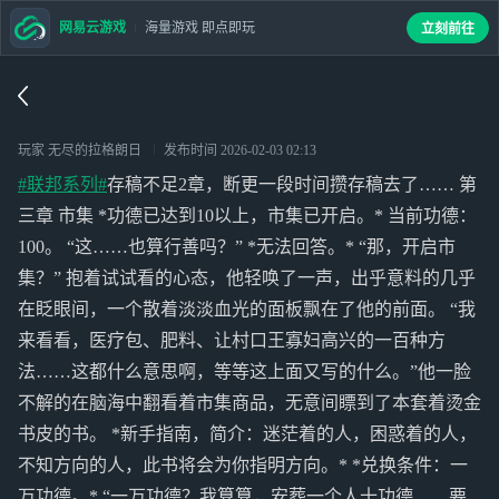
网易云游戏
海量游戏 即点即玩
立刻前往
玩家 无尽的拉格朗日
发布时间
2026-02-03 02:13
#联邦系列#
存稿不足2章，断更一段时间攒存稿去了…… 第
三章 市集 *功德已达到10以上，市集已开启。* 当前功德：
100。 “这……也算行善吗？” *无法回答。* “那，开启市
集？” 抱着试试看的心态，他轻唤了一声，出乎意料的几乎
在眨眼间，一个散着淡淡血光的面板飘在了他的前面。 “我
来看看，医疗包、肥料、让村口王寡妇高兴的一百种方
法……这都什么意思啊，等等这上面又写的什么。”他一脸
不解的在脑海中翻看着市集商品，无意间瞟到了本套着烫金
书皮的书。 *新手指南，简介：迷茫着的人，困惑着的人，
不知方向的人，此书将会为你指明方向。* *兑换条件：一
万功德。* “一万功德？我算算，安葬一个人十功德……要