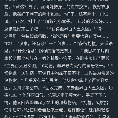
物。* 就这？算了，起码能把身上的血衣换掉。 换好衣服
后，他摆好了剩下的两个包裹。 “好了，还有两个，再试
试。” 这次，抖出了个精致的小盒子。 “包装的这么好……
总该是好东西了吧……” *获得血界百大丑女图。* “斯……
这画册，包装如此精致，想必是有些重要信息在其中……”
“呕！” “没事，还有最后一个包裹……” *获得拐棍，天道语
录。* “什么语录？拐棍的话感觉有用……” 他思考了片刻，
拿起了那个被放在一旁的精致小盒子，在脑中唤出了面板。
*血界百大丑女图，10功德，血界最为流行的画册之一。* *
储物盒，10功德，可保其中物品不腐不坏，血界最为常见的
储物盒。* 几乎没有任何思考，他从盒中拿出了百大丑女
图，丢到了半空中。 *回收完成，失去血界百大丑女图，功
德+10。* 他轻叹口气，总算送走了尊大神，平复了下心
情，他又回去整理起了地上的那些物品。 *拐棍，5功德；
使用后可以让使用者看起来更老，或许能让你赶路时轻松
些？* *天道语录，不可出售；天人宗中阶修行法，若是不