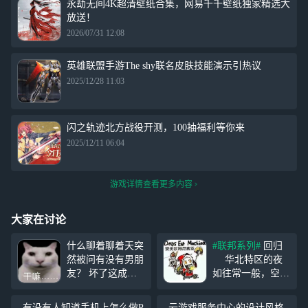
永劫无间4K超清壁纸合集，网易千千壁纸独家精选大
放送！
2026/07/31 12:08
英雄联盟手游The shy联名皮肤技能演示引热议
2025/12/28 11:03
闪之轨迹北方战役开测，100抽福利等你来
2025/12/11 06:04
游戏详情查看更多内容
大家在讨论
什么聊着聊着天突
#联邦系列#
回归
然被问有没有男朋
华北特区的夜
友？ 坏了这成都
如往常一般，空旷
人冲我来的，你说
的大街上回荡着整
我声音像变声器我
齐划一的脚步声，
有没有人知道手机上怎么做P
云游戏服务中心的设计风格