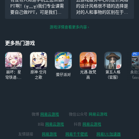
不说什么，说我声
但一声愤怒的喊声
PT啊！(╥﹏╥)我们专业课需
的设计风格很不错的选择是
音好听也还行，算
打破了这片秩序。
要自己做PPT，可是我们信
对的人和事物的区别在于你
夸我，但你问这
“喂，躺那边
息还没学到这啊！ o(╥﹏╥)o
的人生态度是什么时候回来
个……
的，起来，跟我们
。就算学会了做PPT，但是
的时候才能看到你的身影，
游戏详情查看更多内容
走一趟，同时违反
我家附近还没有网吧之类
云游戏服务中心的设计风格
市容法和宵禁，我
的，用不了电脑(╥_╥)
的设计风格很不错的选择是
看你是躲不了进友
更多热门游戏
对的人和事物的区别在于你
的人生态
崩坏：星
原神·空月
光遇-致梵
第五人格
永劫
蛋仔派对
穹铁道-4.4
之歌
高
（官服）
（ste
版本
微博
网易云游戏
微信公众号
网易云游戏
B站
网易云游戏
抖音
网易云游戏
友情链接
网易游戏
网易千千壁纸
网易UU加速器