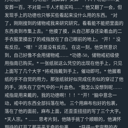
安葬一百，不对是一千人才能买吗……” 他又翻了一会，但
发现手上的功德也只够买些看起来没什么用的东西。 “对
了，刚刚搜到的储物戒我来研究研究，看看能不能把里面的
东西卖到市集上去。” 他摸了摸，从自己那身还染着血的二
手衣服里摸出了的戒指放在了自己眼前的地上。 “开！” 没
有反应。 “嘿！” 还是没有反应。 在这一刻，他突然意识
到，自己好像不会用储物戒…… *功德-50，储物戒初级使
用指南已购买。* 一张纸就这么凭空的出现在他手上，只见
上面写了几个大字 *将戒指戴到手上，催动即可。* 他握着
纸的手不自觉的用力，那张纸就好似完成任务似的穿过了他
的手，消失在了空气中的一片血色。 “我怎么没想到呢……
戒指是用来戴的，我的功德啊！！！” “开！”脑中意念一
动，戒中的东西全部抖落在地。 三个用麻布包好的包裹，
落在了他的面前，麻布上面，还歪歪扭扭的写了三个大字。
*天人宗。* …… 思考片刻，他随手挑了个顺眼的，他满怀
期待的打开了那平平无奇的包裹…… *获得一套完整的衣