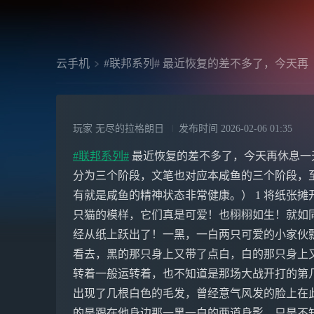
云手机
#联邦系列# 最近恢复的差不多了，今天再
玩家 无尽的拉格朗日
发布时间
2026-02-06 01:35
#联邦系列#
最近恢复的差不多了，今天再休息一
分为三个阶段，文笔也对应本咸鱼的三个阶段，至
有就是咸鱼的精神状态非常健康。） 1 将纸张
只猫的模样，它们真是可爱！也栩栩如生！就如
经从纸上跃出了！一黑，一白两只可爱的小家伙
看去，黑的那只身上又带了点白，白的那只身上又
转着一般运转着，也不知道是那场大战开打的第
出现了几根白色的毛发，曾经意气风发的脸上在
的是跟在他身边那一黑一白的两道身影，只是不