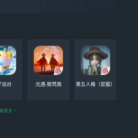
仔派对
光遇-致梵高
第五人格（官服）
看更多