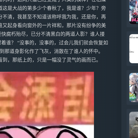
知道这是大战的第多少个春秋了，我是谁？少年？旁
分不清，我甚至不知道该称呼我为我，还是你，再
？谁又起身看向窗外的一片祥和，那片没有纷争的美
已经快腐朽殆尽，已分不清黑白的两道人影？谁人搂
慰着谁？ “没事的，没事的，过会儿我们就会恢复如
，直到那道身影化作了飞灰，消散在了谁人的怀中。
看到，那纸上的，只是一幅没了灵气的画而已。