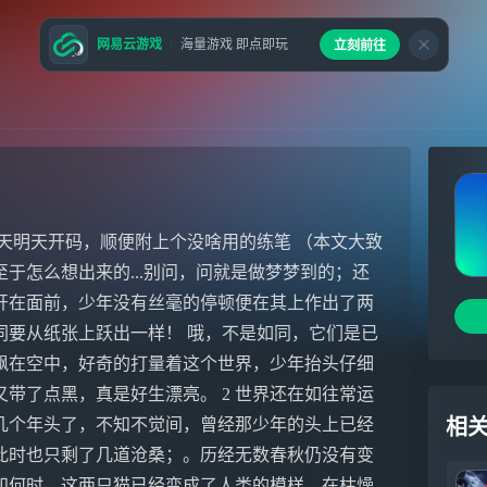
网易云游戏
海量游戏 即点即玩
立刻前往
天明天开码，顺便附上个没啥用的练笔 （本文大致
于怎么想出来的...别问，问就是做梦梦到的；还
摊开在面前，少年没有丝毫的停顿便在其上作出了两
同要从纸张上跃出一样！ 哦，不是如同，它们是已
飘在空中，好奇的打量着这个世界，少年抬头仔细
带了点黑，真是好生漂亮。 2 世界还在如往常运
几个年头了，不知不觉间，曾经那少年的头上已经
相
此时也只剩了几道沧桑；。历经无数春秋仍没有变
知何时，这两只猫已经变成了人类的模样，在枯燥