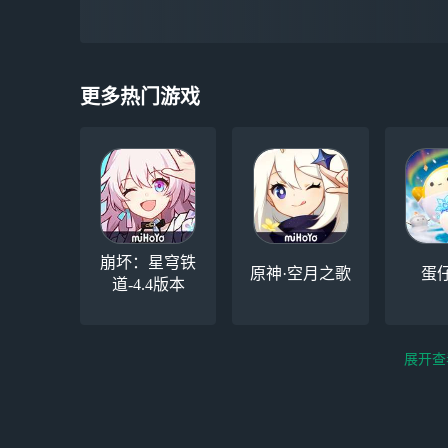
更多热门游戏
崩坏：星穹铁
原神·空月之歌
蛋
道-4.4版本
展开查