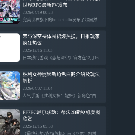
世界RPG最新PV发布
2026/04/19 00:23
完美世界旗下的hotta studio发布了超自然都市开放世界RPG《异环》的公测PV，游戏将在2026年4月23日全平台公测。采用虚幻引擎5技术，设置在被超自然现象“异向”侵蚀的未来城市海特洛市，玩家将化身异象猎人，与伙伴共同揭开城市秘密，体验独特冒险。
恋与深空裸体围裙爆热搜，日推玩家
疯狂热议
2025/12/16 11:03
日本热门游戏《恋与深空》官方在12月16日发布夏以昼的宣传视频，身穿围裙、全裸亮相，引发网友热议和“裸体围裙”关键词登顶热搜，因视频中展现的暧昧互动和露骨画面超出传统恋爱游戏尺度，激起广泛关注和争议。
胜利女神妮姬新角色白鹤介绍及玩法
解析
2026/04/07 11:04
人气手游《胜利女神：妮姬》新角色“白鹤”由知名声优佐佐木未来配音，隶属于秘幕秩序部队，神秘、温柔且守信，具有强大辅助能力。其登场丰富角色体系，增强游戏玩法，吸引玩家关注。
FF7EC尼尔联动：蒂法2B新壁纸美图
欣赏
2025/12/15 05:58
《最终幻想7永恒危机》与《尼尔：机械纪元》联动推出新壁纸，蒂法扮演2B的造型展现冷酷洒脱，尤菲则换上10H服装，角色身形气质契合《尼尔》系列，得玩家高度评价，展现两款游戏的跨界魅力。