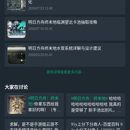
化
2026/07/23 11:40
明日方舟终末地临渊望北卡池抽取攻略
2026/07/16 01:41
明日方舟终末地水管系统详解与设计建议
2026/05/28 01:41
游戏详情查看更多内容
大家在讨论
#明日方舟：终末
#明日方舟：终末地#
哈哈哈
地#
你拿东西给我
哈哈哈哈哈哈哈哈哈 我真的
拿好的啊！（专武
是受够了 新手池出别礼，抽
是送的） 我不是
42歪黎风吃满120抽，现在抽
厨子 我现在感觉
洁哥歪伊冯，洁哥武器也吃
求解，是不是手游版云游不
91y上分下分商人-百度百科 9
有点官方给了二十
满保底，这真的还是人类能