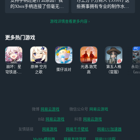
支持手柄还是什么原因？我
1y上分下分商人 {33101} 这
四小时时长 打萤
有的运气吗？ 加上送的6星
的Xbox手柄连接了但毫无反
些赛事拥有专业的制作水
火硬打打破产愣是
自选，我直接开服
应，云玩菜单也并没有和手
准、庞大的观众群体（尤其
没出来一把 卡拉
柄外设相关的选项 端游支持
在东南亚、南亚、中东等
游戏详情查看更多内容
彼丘打排位从头输
吗？
地）和成熟的俱乐部生态，
到尾 玩手机的时
培养了大批明星选手和人气
候 三角洲一天亏
更多热门游戏
战队。高水平的
三个亿
崩坏：星
原神·空月
光遇-致梵
第五人格
永劫
蛋仔派对
穹铁道-4.4
之歌
高
（官服）
（ste
版本
微博
网易云游戏
微信公众号
网易云游戏
B站
网易云游戏
抖音
网易云游戏
友情链接
网易游戏
网易千千壁纸
网易UU加速器
MuMu模拟器
网易发烧游戏
网易UU远程