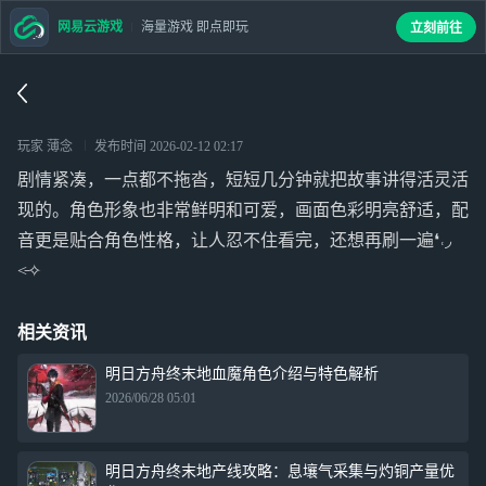
网易云游戏
海量游戏 即点即玩
立刻前往
玩家 薄念
发布时间
2026-02-12 02:17
剧情紧凑，一点都不拖沓，短短几分钟就把故事讲得活灵活
现的。角色形象也非常鲜明和可爱，画面色彩明亮舒适，配
音更是贴合角色性格，让人忍不住看完，还想再刷一遍❛˓◞
˂̵✧
相关资讯
明日方舟终末地血魔角色介绍与特色解析
2026/06/28 05:01
明日方舟终末地产线攻略：息壤气采集与灼铜产量优