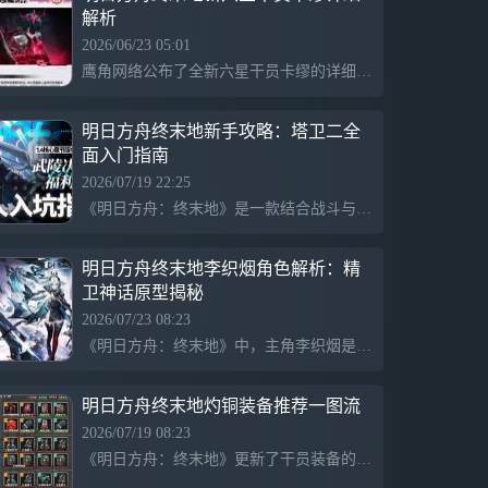
解析
2026/06/23 05:01
鹰角网络公布了全新六星干员卡缪的详细演示与角色档案，卡缪·亚尔诺是塞什卡的萨卡兹血魔，专注于追捕利用巫术犯罪者，并寻求与终末地工业合作。他定位为先锋干员中的灼热分支，负责承伤与前期输出，拥有“驱火焚影”等特殊技能，背景故事复杂且丰富，配音由松冈祯丞和马洋共同完成。
明日方舟终末地新手攻略：塔卫二全
面入门指南
2026/07/19 22:25
《明日方舟：终末地》是一款结合战斗与建设的策略游戏，在壮丽但危险的塔卫二世界中，玩家以“终末地工业”管理员的身份开拓新文明。游戏包括战斗、探索、建造、养成等环节，并提供主线流程、卡池抽取推荐、干员养成、基建指南和新手活动等模块，助力玩家快速上手。管理员们在完成四号谷地剧情后，可提前进入武陵，任务进度不会受影响。
明日方舟终末地李织烟角色解析：精
卫神话原型揭秘
2026/07/23 08:23
《明日方舟：终末地》中，主角李织烟是应龙特勤队的行动队长，代号“诀”，她属于黎博利种族，其形象与神话中的精卫相呼应。李织烟以“衔石填海的鸟”自喻，反映出她内心的挣扎与追求。她的技能与背景突显了其矛盾的力量与无奈，承载着对命运的抗争，展现出深厚的文化内涵。
明日方舟终末地灼铜装备推荐一图流
2026/07/19 08:23
《明日方舟：终末地》更新了干员装备的灼铜适配推荐，通过一图流方式简化了配装流程，适用于不同基建阶段的管理员。攻略详细列出了各干员在输出和辅助位的装备配置，同时考虑了多种装备元件的适配，特别介绍了新干员“诀”及其形态切换的技能机制，方便玩家快速掌握装备使用策略。