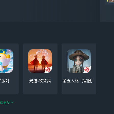
仔派对
光遇-致梵高
第五人格（官服）
看更多