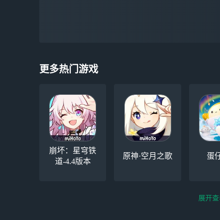
更多热门游戏
崩坏：星穹铁
原神·空月之歌
蛋
道-4.4版本
展开查