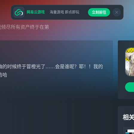
网易云游戏
海量游戏 即点即玩
立刻前往
我倾尽所有资产终于在第
抽的时候终于冒橙光了……会是谁呢？耶！！我的
哈哈
相