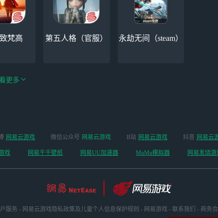
-致梵高
第五人格（官服）
永劫无间（steam）
看更多
绝区零-周年庆（手
博
网易云游戏
微信公众号
网易云游戏
B站
网易云游戏
抖音
网易云
手机
阴阳师
游排队可先前往端
游戏
网易千千壁纸
网易UU加速器
MuMu模拟器
网易发烧游
游游玩）
户服务
-
网易云游戏隐私政策及儿童个人信息保护规则
-
网易游戏
-
联系我们
-
商务合