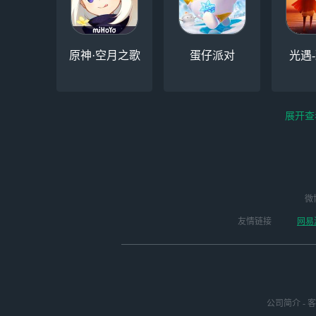
原神·空月之歌
蛋仔派对
光遇
展开查
云电脑-Steam夏促
逆水寒手游（全新
微
云
启动
版本开启 ）
友情链接
网易
公司简介
-
客