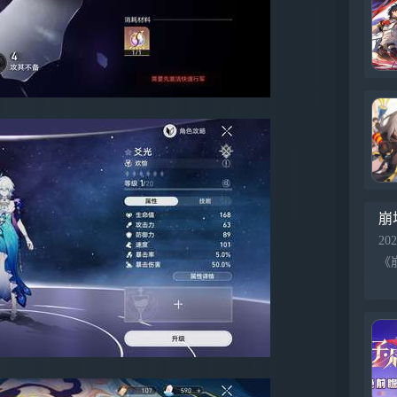
崩
202