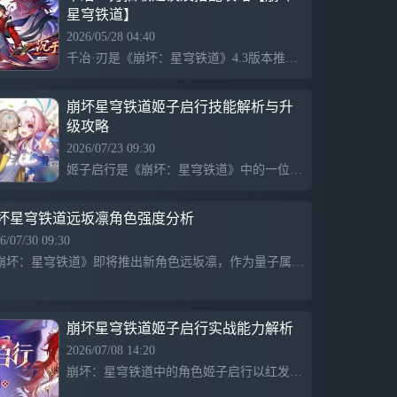
星穹铁道】
不是孤帆远航。 她画下拓星的奇迹，银轨
绵延，无名客们再次起航，照亮星河的长夜
2026/05/28 04:40
——终点处，她再度回望，启行的梦从未搁
千冶·刃是《崩坏：星穹铁道》4.3版本推出的五星火属性虚无命途限定角色，其强大技能和搭配可提升队伍输出。对于真爱玩家，结合不死途或黄泉来使用能大幅提升伤害，尤其是配合高频攻击角色。建议优先培养黄泉或不死途，根据角色搭配提升星魂收益，以增强整体战斗体验。
浅。 全新限定5星角色「远坂凛（智识•量
子）」，可通过「Fate[UBW] 联动跃迁」
「魔石赤染流光」获得。 「远坂凛」 「契
崩坏星穹铁道姬子启行技能解析与升
约完成。别担心，我不喜欢那种阶级分明的
级攻略
关系…至少对绝大多数人是这样啦。记好了
2026/07/23 09:30
吗，我的从者？」 来自宇宙之外，某个存
姬子启行是《崩坏：星穹铁道》中的一位独特角色，其技能在战斗中至关重要。她的技能包括普攻、战技、终结技和大招，能够对敌人造成伤害并附带特殊效果。优先提升大招等级能显著增强团队战斗能力，其次提升战技以提高输出效率。普攻升级则根据个人情况选择，能增加稳定输出。
在着魔法与魔术的世界，不断精进自我的少
女魔术师——冬木市魔术世家，远坂家第六
代当家。 如今师从于「时钟塔」某位与圣
坏星穹铁道远坂凛角色强度分析
杯战争颇有渊源的名师，为了完成实习课题
6/07/30 09:30
穿梭于次元与位面之间…… 「欸？这里是
《崩坏：星穹铁道》即将推出新角色远坂凛，作为量子属性的智识命途角色，具有独特的战斗机制。她的普攻使用八极拳，提供单体量子伤害，而战技“宝石剑泽尔里奇”可在达到能量阈值后升级，支持群体伤害和随机敌人追击。这种机制使战技点与输出资源高效转化，引发玩家对抽取她的策略思考。
哪？怎么一点魔力都没有啊…圣、圣杯？有
救了！不好意思，借我一用！」 全新限定5
星角色「吉尔伽美什（毁灭•雷）」，可通
过「Fate[UBW] 联动跃迁」「原初开辟之
崩坏星穹铁道姬子启行实战能力解析
星」获得。 「吉尔伽美什」 「星核，我的
2026/07/08 14:20
财宝。等你行至终点，本王就将你封入宝库
深处，最安全的位置吧…哼，话虽如此，你
崩坏：星穹铁道中的角色姬子启行以红发红瞳的形象展现出魅力与正义感，属于火属性的智识型角色。她能呼唤机甲支援并进行输出，具有支援攻击能力。普攻和战技可恢复助战技使用次数，提升全队伤害，终结技则能对敌方造成重创，确保在实战中发挥出色。该游戏可在九游下载，提供丰富福利。
的『开拓』还将继续许久，甚至超出了本王