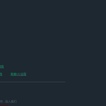
位王者的宝库竟意外分崩离析。为了避免引
发骚乱，你将不得不和异界的魔术师远坂凛
一起，前去维持治安…还有，收获属于你们
的那份财宝。 「巡星之礼」 活动期间，每
日登录游戏即可获得签到奖励。完成7日签
到累计可领取星轨专票*10！ 「命运契约•
再启」 活动期间，登录游戏即可免费领取
联动限定5星角色「吉尔伽美什（毁灭•
雷）」*1或「Archer（巡猎•量子）」*1及
其直升60级的养成材料补给。 「反贪
「砖」家」 世上没有不落灰的角落。在砂
金的委托下，你发起了一场针对公司的反贪
调查——通过骇入数据库的方式。 ※其他
更新内容详情见游戏内公告。
游戏
戏
网易UU远程
作
-
加入我们