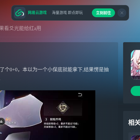
网易云游戏
海量游戏 即点即玩
立刻前往
果看爻光能给红a用
了个0+0，本以为一个小保底就能拿下,结果愣是抽
1
相