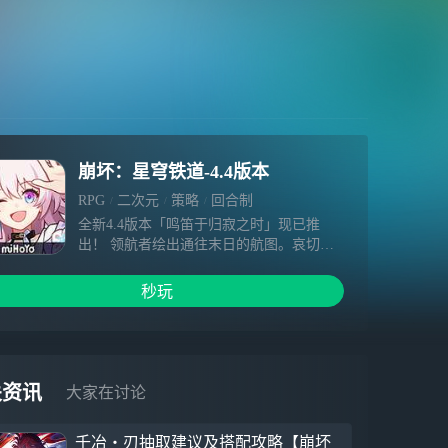
崩坏：星穹铁道-4.4版本
RPG
二次元
策略
回合制
全新4.4版本「鸣笛于归寂之时」现已推
出！ 领航者绘出通往末日的航图。哀切的
鸣笛响彻，唯有开拓之人才能寻得跨越死境
的生路…… 【全新剧情】 开拓任务「二相
秒玩
乐园」-「鸣笛于归寂之时」 【全新角色】
全新限定5星角色「姬子•启行（智识•
火）」，可通过角色活动跃迁「拓星启明」
获得。 「姬子•启行」 「无论拥有怎样复杂
的过去，无论去往多么遥远的未来，我们之
关资讯
大家在讨论
间的关系也不会改变。我是星穹列车的领航
员，姬子，永远与你眺望同一风景的家
千冶・刃抽取建议及搭配攻略【崩坏
人。」 有人并肩，有人守望，「开拓」从