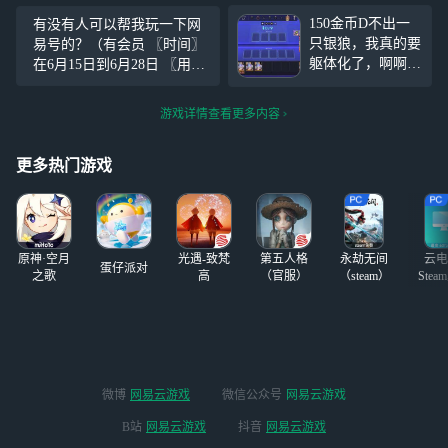
不是怎么才六亿，
我以前玩阿格莱雅
150金币D不出一
有没有人可以帮我玩一下网
别的人拿了两个特
还快，别说叠盾
只银狼，我真的要
易号的？（有会员 〖时间〗
权装备，那些人打
了，我角色中途还
躯体化了，啊啊
在6月15日到6月28日 〖用户
出几十万的伤害
死了两次了。然后
啊，我死了，我上
要求〗 等级Lv.3以上，用户
了，追击还是太有
这萨姆后面还开智
吊了，我烧死了，
哥改完名字再来 〖玩号要
希望了。
了，一直打杨叔不
游戏详情查看更多内容
我淹死了，我气死
求〗 每天要打卡，要帮我做
打姬子。导致一直
了，我急死了，我
原神和崩铁的每日，其他随
反伤低，崩铁你这
窒息了
更多热门游戏
便玩，
到底设计的
原神·空月
光遇-致梵
第五人格
永劫无间
云电
蛋仔派对
之歌
高
（官服）
（steam）
Stea
启
微博
网易云游戏
微信公众号
网易云游戏
B站
网易云游戏
抖音
网易云游戏