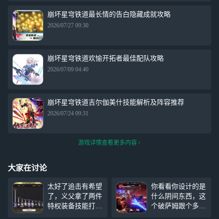
崩坏星穹铁道最长情的告白隐藏成就攻略
2026/07/27 09:30
崩坏星穹铁道欢愉开拓者最佳配队攻略
2026/07/09 04:40
崩坏星穹铁道吉尔伽美什技能解析及阵容推荐
2026/07/24 09:31
游戏详情查看更多内容
大家在讨论
太好了追击有希望
你看看你设计的是
了，义父拿了两件
什么阴间东西，这
特权装备技能打出
个破萨姆跟个多动
了这么高的伤害，
症似的一直动，比