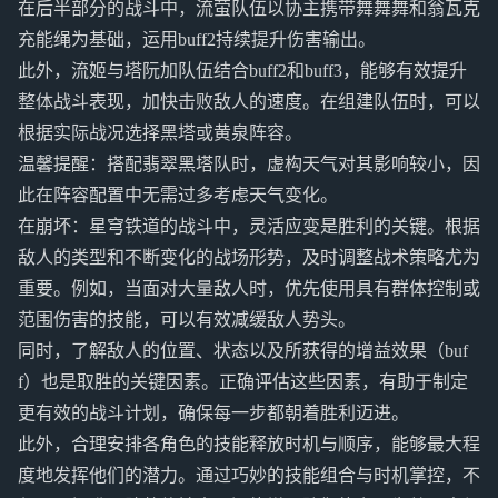
在后半部分的战斗中，流萤队伍以协主携带舞舞舞和翁瓦克
充能绳为基础，运用buff2持续提升伤害输出。
此外，流姬与塔阮加队伍结合buff2和buff3，能够有效提升
整体战斗表现，加快击败敌人的速度。在组建队伍时，可以
根据实际战况选择黑塔或黄泉阵容。
温馨提醒：搭配翡翠黑塔队时，虚构天气对其影响较小，因
此在阵容配置中无需过多考虑天气变化。
在崩坏：星穹铁道的战斗中，灵活应变是胜利的关键。根据
敌人的类型和不断变化的战场形势，及时调整战术策略尤为
重要。例如，当面对大量敌人时，优先使用具有群体控制或
范围伤害的技能，可以有效减缓敌人势头。
同时，了解敌人的位置、状态以及所获得的增益效果（buf
f）也是取胜的关键因素。正确评估这些因素，有助于制定
更有效的战斗计划，确保每一步都朝着胜利迈进。
此外，合理安排各角色的技能释放时机与顺序，能够最大程
度地发挥他们的潜力。通过巧妙的技能组合与时机掌控，不