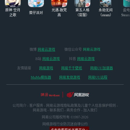
原神·空月
光遇-致梵
第五人格
永劫无间
云电
蛋仔派对
之歌
高
（官服）
（steam）
Stea
启
微博
网易云游戏
微信公众号
网易云游戏
B站
网易云游戏
抖音
网易云游戏
友情链接
网易游戏
网易千千壁纸
网易UU加速器
MuMu模拟器
网易发烧游戏
网易UU远程
公司简介
-
客户服务
-
网易云游戏隐私政策及儿童个人信息保护规则
-
网易游戏
-
联系我们
-
商务合作
-
加入我们
网易公司版权所有 ©1997-2026
网络游戏行业防沉迷自律公约