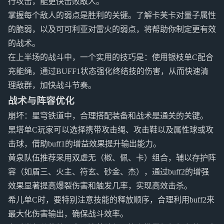
行攻击，能更快击败敌人。
掌握每个敌人的弱点是胜利的关键。了解卡芙卡对量子属性
的脆弱，以及可可利亚对雷火的弱点，将帮助你制定更有效
的战术。
在上半场的战斗中，一个实用的技巧是：使用银枝单C配合
充能绳，通过BUFF1状态强化终结技的伤害，从而快速清
理敌群，加快战斗节奏。
战术与阵容优化
崩坏：星穹铁道中，合理搭配装备和战术是通关的关键。
黑塔单C玩家可以选择携带攻击绳、攻击鞋以及属性球或攻
击球，借助buff1的增益效果提升输出能力。
黄泉队伍推荐采用双虚无（椒、佩、卡）组合，辅以存护阵
容（如盾三、火主、符玄、砂金、杰），通过buff2的增强
效果显著提高爆裂伤害和触发几率，实现高效击杀。
希儿单C时，要特别注意技能的释放顺序，合理利用buff2来
最大化伤害输出，确保战斗效率。