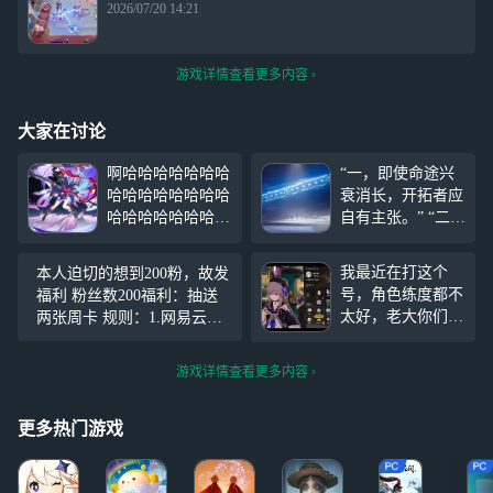
2026/07/20 14:21
游戏详情查看更多内容
大家在讨论
啊哈哈哈哈哈哈哈
“一，即使命途兴
哈哈哈哈哈哈哈哈
衰消长，开拓者应
哈哈哈哈哈哈哈哈
自有主张。” “二，
哈哈哈哈哈哈哈哈
即使面对惊涛骇
哈哈哈哈哈哈哈哈
浪，列车组应一至
我最近在打这个
本人迫切的想到200粉，故发
哈哈哈哈哈哈哈哈
同向。” “三，即使
号，角色练度都不
福利 粉丝数200福利：抽送
哈哈哈哈哈哈哈哈
身处进退存亡，仍
太好，老大你们可
两张周卡 规则：1.网易云等
哈哈哈哈哈哈哈哈
应以不义相抗。”
以加我一起玩，这
级须达到四级 2.点赞加评论
哈哈哈哈哈哈哈哈
“四，即使遭到世
样我就可以借你们
此条广播可参与抽奖 3.抽奖
哈哈哈哈哈哈哈哈
人遗忘，仍不计事
游戏详情查看更多内容
的支援刷材料了O
绝对公平，绝对诚信 关
哈哈哈哈哈哈哈哈
后短长。” “五，即
vO
哈哈哈哈哈哈哈哈
使银河暮色苍
更多热门游戏
哈哈哈哈