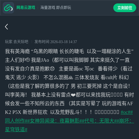
网易云游戏
海量游戏 即点即玩
立刻前往
玩家 去天际吧
发布时间
2026-03-18 14:37
我有英海瘾 “乌黑的眼睛 长长的睫毛 以及一塌糊涂的人生”
主人们好🫡 我是JAo（都可以叫我脚脚 其实来挺久了一直
没有发自介真是抱歉😞 主要是画oc 写oc 番看得少（看过
鬼灭 逃少 火影） 不怎么混圈🙏 三体发烧友 看cult片 科幻
（这些是我了解的算很多的了 男 初三要死掉 这个是自设！
叫李英海！ 我基本上没有雷点❤️都可以来找我玩❤️‍🔥❤️‍🔥 有时
候会发一些不知所云的东西 （其实是写晕了 玩的游戏有AF
K2 P5X 新世界狂欢 以及荒野乱斗！！！❤️‍🔥❤️‍🔥❤️‍🔥❤️‍🔥
#oc#
#
同人创作#
#女神异闻录：夜幕魅影#
#代号：无限大#
#崩坏：
星穹铁道#