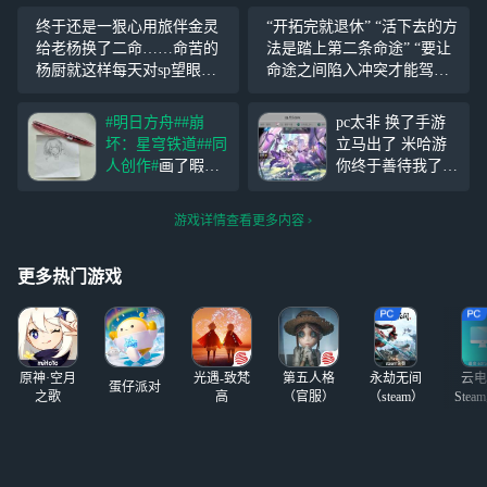
终于还是一狠心用旅伴金灵
“开拓完就退休” “活下去的方
给老杨换了二命……命苦的
法是踏上第二条命途” “要让
杨厨就这样每天对sp望眼欲
命途之间陷入冲突才能驾驭
穿……mhy我要我的逆熵盟
吗？” “这座城市由我接管了”
主完全体理律……5.0一定会
“你们能做的就是把所有命途
#明日方舟#
#崩
pc太非 换了手游
出的是吗是的
#崩坏：星穹
压在我身上，由我终结毁灭”
坏：星穹铁道#
#同
立马出了 米哈游
铁道#
“你们的层次太低，永远无法
人创作#
画了暇蝶
你终于善待我了 pj
理解我
（未完成）
sk为啥冬弥的卡不
能欧一点 #崩坏：
游戏详情查看更多内容
p2是本
星穹铁道
可5年前画的古米
（
更多热门游戏
原神·空月
光遇-致梵
第五人格
永劫无间
云电
蛋仔派对
之歌
高
（官服）
（steam）
Stea
启