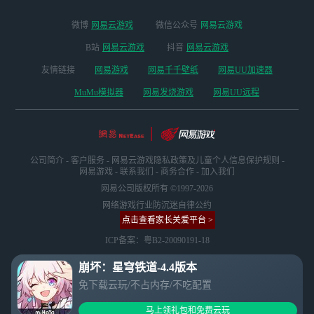
微博
网易云游戏
微信公众号
网易云游戏
B站
网易云游戏
抖音
网易云游戏
友情链接
网易游戏
网易千千壁纸
网易UU加速器
MuMu模拟器
网易发烧游戏
网易UU远程
公司简介
-
客户服务
-
网易云游戏隐私政策及儿童个人信息保护规则
-
网易游戏
-
联系我们
-
商务合作
-
加入我们
网易公司版权所有 ©1997-2026
网络游戏行业防沉迷自律公约
点击查看家长关爱平台 >
ICP备案：粤B2-20090191-18
崩坏：星穹铁道-4.4版本
免下载云玩/不占内存/不吃配置
马上领礼包和免费云玩