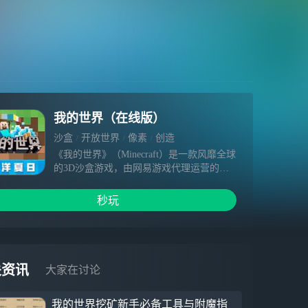
我的世界（在线版）
沙盒
开放世界
像素
创造
《我的世界》（Minecraft）是一款风靡全球
的3D沙盒游戏，由网易游戏代理运营的中
国版手游，现在已开放App Store官方正版
的免费下载。
秒玩
凭借开放自由的游戏世界、超乎想象的游戏
玩法，《我的世界》深受上亿玩家的喜爱。
玩家可以独自一人、或与朋友们并肩冒险，
探索随机生成的世界，创造令人惊叹的奇
迹。加载丰富的组件资源，更能够自由定制
关资讯
大家在讨论
自己的游戏世界，开启任意你想要的玩法。
我的世界挖矿新手必备工具与附魔指