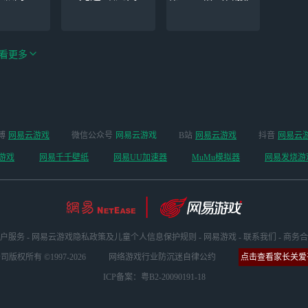
看更多
手游（全新
博
网易云游戏
微信公众号
网易云游戏
B站
网易云游戏
抖音
网易云
云手机
阴阳师
开启 ）
游戏
网易千千壁纸
网易UU加速器
MuMu模拟器
网易发烧游
户服务
-
网易云游戏隐私政策及儿童个人信息保护规则
-
网易游戏
-
联系我们
-
商务合
版权所有 ©1997-2026
网络游戏行业防沉迷自律公约
点击查看家长关爱平
ICP备案：粤B2-20090191-18
坏3
明日方舟
超凡先锋