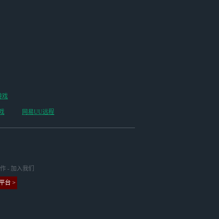
游戏
戏
网易UU远程
作
-
加入我们
台 >