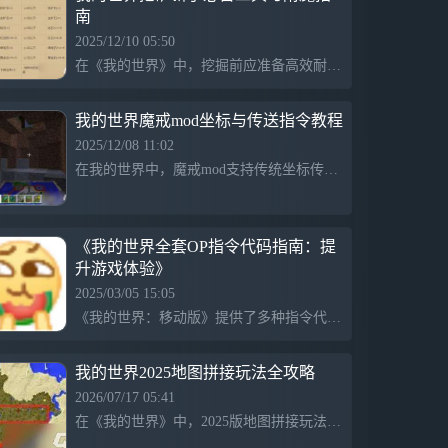
南
2025/12/10 05:50
在《我的世界》中，挖掘前应准备高效耐用的工具如钻石镐，并通过附魔提升效率、耐久、时运等性能。防具建议选择高耐久和护甲值，搭配盾牌和弓箭以应对怪物袭击，补给品包括水桶、食物和火把，确保生存和探索的安全与效率。
我的世界魔戒mod坐标与传送指令教程
2025/12/08 11:02
在我的世界中，魔戒mod支持传统坐标传送，可通过F3查看坐标，使用“/tpxyz”指令实现精准传送，注意参数间空格。跨玩家传送可用“/tp[玩家名]”，多玩家协助“/tp[玩家1][玩家2]”，高级用法保持朝向。跨维度传送需标注维度（如nether、overworld），确保目标地点安全，系统会自动调整到可行位置。
《我的世界全套OP指令代码指南：提
升游戏体验》
2025/03/05 15:05
《我的世界：移动版》提供了多种指令代码，玩家可以通过输入这些指令迅速获得所需物品或效果。例如，/gamemode 1可切换到创造模式，/spawn 和 /tpall 使玩家能够控制其他玩家的位置。指令还包括禁物品、杀怪、调整天气和时间等功能，同时支持账号注册与登录。总之，这些指令极大丰富了游戏体验，为玩家提供了更多的自由度和控制力。
我的世界2025地图拼接玩法全攻略
2026/07/17 05:41
在《我的世界》中，2025版地图拼接玩法受到玩家喜爱。玩家需准备足够的空白地图，通过探索更新信息后，再选择拼接区域并规划顺序。使用辅助工具如标记和测量工具，可以提高拼接的准确性。手动拼接时，需仔细比对相邻地图的边缘，调整位置以确保完美衔接。多次尝试后，玩家将能熟练掌握拼接技巧。