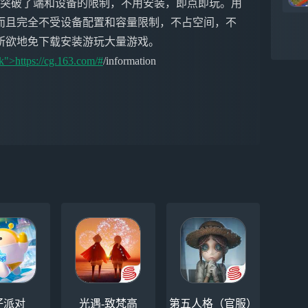
戏突破了端和设备的限制，不用安装，即点即玩。用
而且完全不受设备配置和容量限制，不占空间，不
所欲地免下载安装游玩大量游戏。
k">https://cg.163.com/#
/information
仔派对
光遇-致梵高
第五人格（官服）