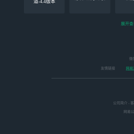
道-4.4版本
展开查
云电脑-Steam夏促
逆水寒
微
永劫无间（steam）
启动
版本
友情链接
网易
公司简介
-
客
网易公司
绝区零-周年庆（手
未定事件簿
崩
游排队可先前往端