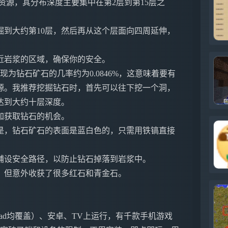
资源，其分布深度主要集中在第2层到第15层之
到大约第10层，然后再从这个层面向四周延伸，
近岩浆的区域，确保你的安全。
现为钻石矿石的几率约为0.0846%，这意味着要有
源。我推荐挖掘钻石时，首先可以往下挖一个洞，
达到大约十层深度。
加获取钻石的机会。
是，钻石矿石的表面是蓝白色的，只需用铁镐直接
铺设安全路径，以防止钻石掉落到岩浆中。
，但意外收获了很多红石和青金石。
ne&iPad均覆盖）、安卓、TV上运行，有千款手机游戏