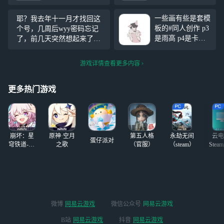
崽被当场“盒”了一
巢上面天空蛮好看
下，只是体面地没
的建议可以去看
一些画有些是套模
耶？我去年十一月才找回这
拆穿而已。忍着没
看，赌矮了也要工
板的#同人创作 p3
个号，几周后wyy密码忘记
骂人已是上限，其
作的小鼻嘎（疑似
是雨高 p4是卡龙 p
了，前几天突然想起来了，
他的当然免谈。
老板是老婆
5是巫菇 p6白菇 p8
然后就这么水灵灵的又多了
酱？？！）卡菇好
是白菇卡龙其他都
个号OmO
#光遇#
美味，哥哥就应该
游戏详情查看更多内容
是自设和oc
是妻子啊！无人机
也很好玩，感觉拍
更多热门游戏
出来特别帅气
崩坏：星
原神·空月
第五人格
永劫无间
云电
蛋仔派对
穹铁道-4.4
之歌
（官服）
（steam）
Stea
版本
启
微博
网易云游戏
微信公众号
网易云游戏
B站
网易云游戏
抖音
网易云游戏