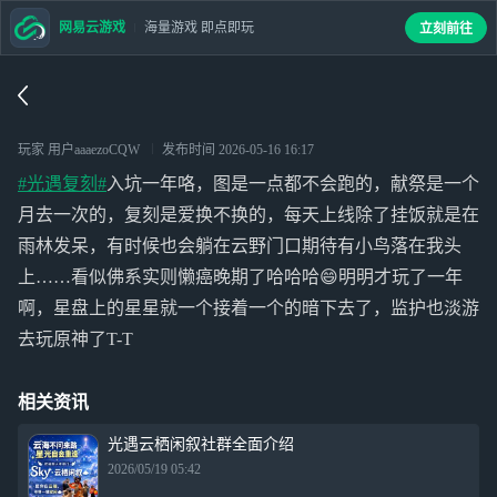
网易云游戏
海量游戏 即点即玩
立刻前往
玩家 用户aaaezoCQW
发布时间
2026-05-16 16:17
#光遇复刻#
入坑一年咯，图是一点都不会跑的，献祭是一个
月去一次的，复刻是爱换不换的，每天上线除了挂饭就是在
雨林发呆，有时候也会躺在云野门口期待有小鸟落在我头
上……看似佛系实则懒癌晚期了哈哈哈😄明明才玩了一年
啊，星盘上的星星就一个接着一个的暗下去了，监护也淡游
去玩原神了T-T
相关资讯
光遇云栖闲叙社群全面介绍
2026/05/19 05:42