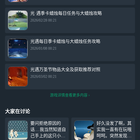
光·遇季卡蜡烛每日任务与大蜡烛攻略
2026/02/28 00:21
光遇每日季卡蜡烛与大蜡烛任务攻略
2026/01/08 00:21
光遇万圣节物品大全及获取推荐对照
2026/03/02 00:21
游戏详情查看更多内容
大家在讨论
要问拒绝原因的
好久没发了啊，其
话....我当然知道自
实我一直有在玩哦
己手上的这只小光
呵呵。突然发现云