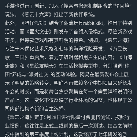
手游也进行了创新，加入了搜索与撤退机制组合的“轮回境”
玩法，《燕云十六声》推出了新伙伴系统。
此外，《蛋仔派对》结合了潮流玩具rabbit kiki，推出了特别
活动，而《萤火突击》则发布了首领入侵模式。尽管新游戏
不多，但每款游戏都有其鲜明的特色。例如，《遗忘之海》
专注于木偶化艺术风格和七年的海洋探险开发；《万民长
歌：三国》重启后，着力于编辑器和用户生成内容；《山海
奇旅》和《星绘友晴天》在生活模拟类型中，分别强调“种
田”养成与“派对社交”的互动体验。网易在最新发布会上展
示了明显的策略转变，明确不再依赖多个中期项目来延长发
布会的时长，而是将舞台焦点聚集在每一个需要详细说明的
产品上。这一变化不仅反映了行业环境的调整，也体现了公
司内部结构革新的自主选择。
《遗忘之海》定于5月28日进行限量付费删档测试，按照行
业惯例，这往往是正式上线前的最后一次测试。结合之前财
报中提到的第三季度上线计划，这款经历了七年研发的游