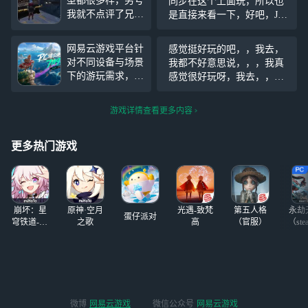
型都很多样，男号
同步在这个上面玩，所以也
我就不点评了兄弟
是直接来看一下，好吧，Jok
们懂得都懂，密室
er工作室还是太权威了
玩法我只玩了一
网易云游戏平台针
感觉挺好玩的吧，，我去，
个，感觉有点恶心
对不同设备与场景
我都不好意思说，，，我真
啊角色操控好滑
下的游玩需求，手
感觉很好玩呀，我去，，哦
机也可以一键启动
哦哦，就是遗忘之海，很肥
《遗忘之海》PC
美啊，我去。，，不要骂我
游戏详情查看更多内容
端，用手机也能同
呀（开始正太扭腰）
步公测畅玩！海上
有期，重逢将至。
更多热门游戏
《遗忘之海》公测
前瞻特别节目已圆
满收官，除了带来
公测版本内容首
崩坏：星
原神·空月
光遇-致梵
第五人格
永劫
曝、公测福利活
蛋仔派对
穹铁道-4.4
之歌
高
（官服）
（ste
动、下半年重点IP
版本
联动等资讯外，还
向每一位船长宣布
正式启航日期——
《遗忘之海》PC
端将于7月9日公测
微博
网易云游戏
微信公众号
网易云游戏