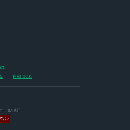
游戏
戏
网易UU远程
作
-
加入我们
台 >