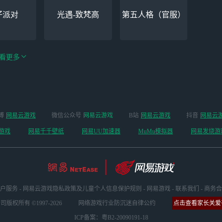
仔派对
光遇-致梵高
第五人格（官服）
看更多
手游（全新
绝区零-周年庆（手
博
网易云游戏
微信公众号
网易云游戏
B站
网易云游戏
抖音
网易云
云手机
开启 ）
游排队可先前往端
游戏
网易千千壁纸
网易UU加速器
MuMu模拟器
网易发烧游
游游玩）
户服务
-
网易云游戏隐私政策及儿童个人信息保护规则
-
网易游戏
-
联系我们
-
商务合
版权所有 ©1997-2026
网络游戏行业防沉迷自律公约
点击查看家长关爱平
ICP备案：粤B2-20090191-18