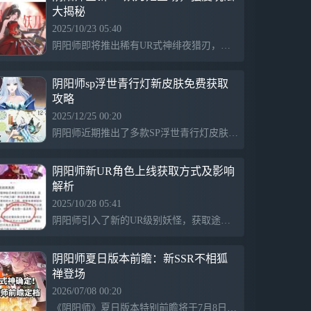
大揭秘
2025/10/23 05:40
阴阳师即将推出稀有UR式神绯夜猎刃，作为九年来首次超越SP的强力角色，凭借新造型和增强的技能引发热议，热度冲上热搜，但新设计采用现代风与原有和风风格略显不协调，玩家需投入大量抽卡才能获得。
阴阳师sp浮世青行灯新皮肤免费获取
攻略
2025/12/25 00:20
阴阳师近期推出了多款SP浮世青行灯皮肤，其中“浮香漱影”皮肤通过完成斗技赛季任务和升等级免费获得，2026年1月还可用荣誉点兑换，颜值高、特效好，平民玩家也能轻松获取，受到玩家热烈欢迎。
阴阳师新UR角色上线获取方式及影响
解析
2025/10/28 05:41
阴阳师引入了新的UR级别妖怪，获取途径包括好友分享池、百鬼砸碗和活动登录奖励。限定卡池不与普通池共享，增加稀有度提升的可能性。存在SSR/SP联动技，影响未来PVP表现。玩家对新内容和稀有度提升持多样态度，担忧卡池和黄牛问题。
阴阳师夏日版本前瞻：新SSR不相狐
禅登场
2026/07/08 00:20
《阴阳师》夏日版本特别前瞻将于7月8日上线，继续推进砂城之章的故事。官方公布新SSR式神“不相狐禅”，并暗示与反抗和博弈元素相关的情节，引发玩家期待和讨论。