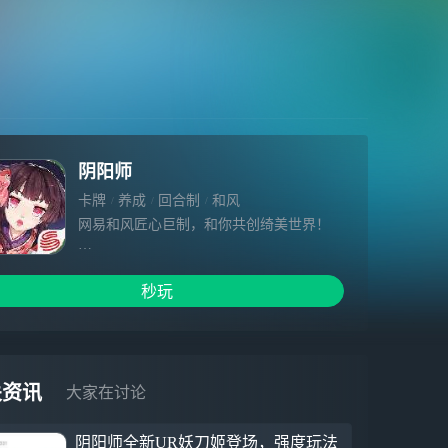
阴阳师
卡牌
养成
回合制
和风
网易和风匠心巨制，和你共创绮美世界！
人鬼共生的世界里，魑魅魍魉的百鬼奇谭还
在继续；
秒玩
跨越阴阳的阴阳师画符念咒，维持阴间与阳
界的秩序；
春樱冬雪，花火秋枫的风物绘卷，带来华美
绚烂的和风之旅；
有血有肉有魂的唯美式神，羁绊着你我共同
关资讯
大家在讨论
的回忆！
这个世界魑魅魍魉，这个世界美丽异常！
阴阳师全新UR妖刀姬登场，强度玩法