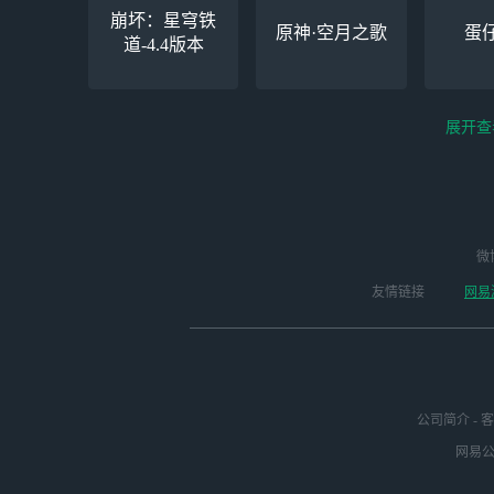
崩坏：星穹铁
原神·空月之歌
蛋
道-4.4版本
展开查
云电脑-Steam夏促
逆水寒
微
永劫无间（steam）
启动
版本
友情链接
网易
公司简介
-
客
网易公司