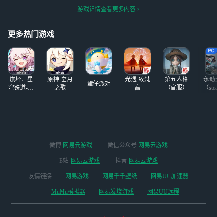
游戏详情查看更多内容
更多热门游戏
崩坏：星
原神·空月
光遇-致梵
第五人格
永劫
蛋仔派对
穹铁道-4.4
之歌
高
（官服）
（ste
版本
微博
网易云游戏
微信公众号
网易云游戏
B站
网易云游戏
抖音
网易云游戏
友情链接
网易游戏
网易千千壁纸
网易UU加速器
MuMu模拟器
网易发烧游戏
网易UU远程