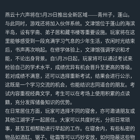
燕云十六声将在5月29日推出全新区域——青州子，蓬山。
与此同时，游戏还将加入伙伴系统。文津馆位于蓬山的海滨
半岛，设有学斋、弟子居和藏书楼等重要设施。玩家将在这
里能够感受到一段充满学习气息的少年生活，农闲时光结束
后，书声再次响起。在修学体验上，文津馆强调学识和才
能，不论出身背景。自5月29日起，玩家将可以通过考试来
检验自己的学术水平，成绩优异有机会晋升至更高的等级。
若对成绩不满意，还可以选择重新考试，结果会进行公示，
这既是一个学习交流的机会，也能结识志同道合的朋友。考
试内容重视经典文学，考生可以在考场上使用积累的点读
籍，充分发挥储备知识的优势。
在日常居住方面，玩家可选择不同的寝舍，亦可邀请朋友或
其他江湖学子一起居住。大家可以共度时光，分担日常琐
事，甚至互相帮助进行早起的工作。在寝舍内，有些私密的
物品如酒缸、锯子、砒霜等可以巧妙安放，如何隐蔽这些物