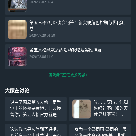
2026/08/02 07:41
第五人格7月卧谈会问答：新皮肤角色排期与优化汇
总
2026/07/29 01:20
第五人格缄默之约活动攻略及奖励详解
2026/08/06 14:01
游戏详情查看更多内容
大家在讨论
唉……艾玛，你知
说白了网易第五人格加页手
道吗？不自知的天
记中的怪都是病娇，非要挽
使是魅魔哦！ 雪
留你，第五人格官方就是主
糕我啃啃啃 嘿嘿
人级别的(白眼) 。打几天这
其实是@用户aaadJ
大金一个没出小金占一半，
这波我也是被气到了好吧，
身为一个祭司厨 祭司的二限
yxp2 的投稿啦 p7
看你不开心，给你出个小
赛前有一个击球手说混子不
名誉首席真的超级美，非常