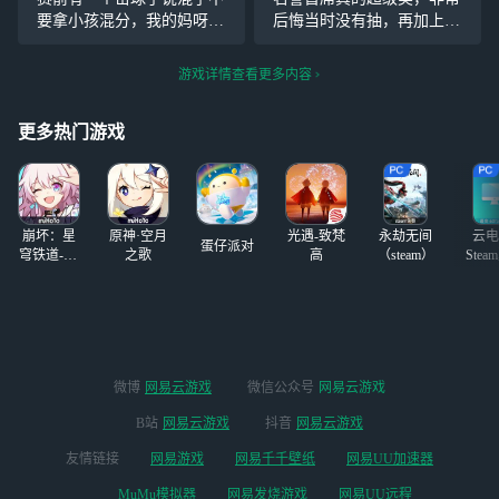
是参考，画的是第
金。只能祝烛官99吧。
#烛官
要拿小孩混分，我的妈呀，
后悔当时没有抽，再加上以
二版，第二版真的
99#
＠厕纸(黄金残业)＠
我招你惹你了 ，扣了个问
前资源不太足 祭司一限明日
好好看
#同人创作
号。 击球手也是继续嘲讽 进
之辉的时候还没有玩第五，
游戏详情查看更多内容
#
#第五人格#
入对局也是直接被本小孩美
惊鸿和卡门也是这么错过的
到了好吧，163台逼闪现，也
现在正在攒钱买祭司虚妄in
更多热门游戏
是没想到中途他居然还会
g…… 8月20日
崩坏：星
原神·空月
光遇-致梵
永劫无间
云电
蛋仔派对
穹铁道-4.4
之歌
高
（steam）
Stea
版本
启
微博
网易云游戏
微信公众号
网易云游戏
B站
网易云游戏
抖音
网易云游戏
友情链接
网易游戏
网易千千壁纸
网易UU加速器
MuMu模拟器
网易发烧游戏
网易UU远程