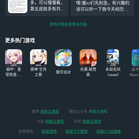
多，可以慢慢看，
嘿!屠xz们先别急，有兴趣的
是参考，画的是第
第五皮肤多有共
话可以听一下我今天经历的
二版，第二版真的
享，光遇玩的比较
事情 问大家一个问题，大家
好好看
#同人创作
久，有狗头等，有
玩人类有被压力过不 一局训
#
#第五人格#
游戏详情查看更多内容
意私信，或者我开
练四人玩法救完一挂咒术后
房间，自己来看
保人过程被击倒，拉拉：XX
更多热门游戏
X躲好别被发现~XXX
崩坏：星
原神·空月
光遇-致梵
永劫无间
云电
蛋仔派对
穹铁道-4.4
之歌
高
（steam）
Stea
版本
启
微博
网易云游戏
微信公众号
网易云游戏
B站
网易云游戏
抖音
网易云游戏
友情链接
网易游戏
网易千千壁纸
网易UU加速器