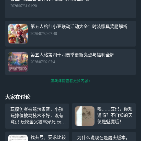
2026/07/31 01:20
第五人格红小豆联动活动大全：时装家具奖励解析
2026/07/30 07:40
第五人格第四十四赛季更新亮点与福利全解
2026/07/02 07:41
游戏详情查看更多内容
大家在讨论
唉……艾玛，你知
玩模仿者被骂辣条音，小孩
道吗？不自知的天
玩排位被骂技术不好，没有
使是魅魔哦！ 雪
意识 玩摸金又被骂光死 玩伏
糕我啃啃啃 嘿嘿
笔又被骂没眼光 你游风气差
其实是@用户aaadJ
到干什么都被骂
找共号，要求比较
为什么说现在是屠夫版本，
yxp2 的投稿啦 p7