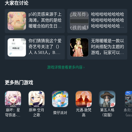
大家在讨论
p5的灵感来源于上
哈哈哈哈哈哈哈哈
海滩，其他的是给
哈哈哈哈哈哈哈哈
暖暖合拍的生日写
哈哈哈哈哈哈哈哈
真，p1是想让第一
哈哈哈哈哈哈哈哈
套生日套给新生日
哈哈哈哈哈哈哈哈
你们猜猜我这个爱
无限暖暖是一款以
套拿蛋糕的，还
哈哈哈哈哈哈哈哈
奇艺号关注了（）
时尚搭配为主题的
行，我自己很满意
哈哈哈哈哈哈哈哈
人 A.503人，B.50
游戏，玩家可以通
哈哈哈哈哈哈哈哈
4人，C.505人，D.
过不同配色和服饰
哈哈哈哈哈哈哈哈
506人，心想，O
组合，创造出可爱
哈哈哈哈哈哈哈哈
游戏详情查看更多内容
S：你们肯定猜不
的角色造型。其中
哈哈哈哈哈哈哈哈
来出正确答案是什
喷花和蓝龙第一套
哈哈哈哈哈哈哈哈
么（但我可不会告
的搭配给人夏天的
更多热门游戏
哈哈哈哈
诉你们）
清新感觉，而蜂蜜
套设计则带有云端
的轻盈感。玩家对
初始漂浮套的小裙
崩坏：星
原神·空月
光遇-致梵
第五人格
永劫
子和精灵、蝴蝶的
蛋仔派对
穹铁道-4.4
之歌
高
（官服）
（ste
大裙子情有独钟，
版本
期待复刻。此外，
玩家对拍照任务表