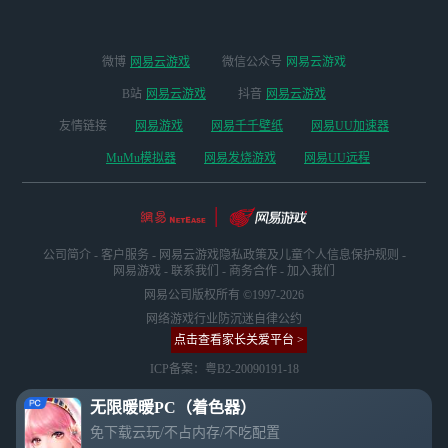
示强烈不满，认为
其设计极为恶心。
微博
网易云游戏
微信公众号
网易云游戏
B站
网易云游戏
抖音
网易云游戏
友情链接
网易游戏
网易千千壁纸
网易UU加速器
MuMu模拟器
网易发烧游戏
网易UU远程
公司简介
-
客户服务
-
网易云游戏隐私政策及儿童个人信息保护规则
-
网易游戏
-
联系我们
-
商务合作
-
加入我们
网易公司版权所有 ©1997-2026
网络游戏行业防沉迷自律公约
点击查看家长关爱平台 >
ICP备案：粤B2-20090191-18
无限暖暖PC（着色器）
免下载云玩/不占内存/不吃配置