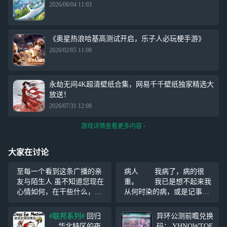
2026/08/04 11:03
《奥星热浪哈基高测试开启，乐子人必玩梗手游》
2026/02/05 11:08
永劫无间4K超清壁纸合集，网易千千壁纸独家精选大
放送！
2026/07/31 12:08
游戏详情查看更多内容
大家在讨论
至每一个看到这条广播的亲
病人 我病了，病的很
友与陌生人 虽不知道您现在
重。 我已是想不起来我
心情如何，在干些什么，想
从何时染的病，或是记事开
些什么，但还请记得早点
始，但已经重症有些年头
睡，切莫熬夜，睡前记得洗
了。 病因为何我不得而
#联邦系列#
回归
异环公测前瞻兑换
个热水澡(*^^*)
知，只知道是心病，且在遇
华北特区的夜
码： YHNOWTOE