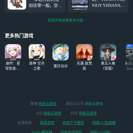
到那个可怜人后彻底爆发。
如往常一般，空旷
NJOY YHNANAL
与ta的邂逅是在某日下午
的大街上回荡着整
LYGO YHOB0423
齐划一的脚步声，
兑换码结束时间为
游戏详情查看更多内容
但一声愤怒的喊声
2026年5月7日23：
打破了这片秩序。
59 异环预下载时
“喂，躺那边
间为2026年4月21
更多热门游戏
的，起来，跟我们
日9：00 异环公测
走一趟，同时违反
时间为20
市容法和宵禁，我
看你是躲不了进友
崩坏：星
原神·空月
光遇-致梵
第五人格
永劫
蛋仔派对
穹铁道-4.4
之歌
高
（官服）
（ste
版本
微博
网易云游戏
微信公众号
网易云游戏
B站
网易云游戏
抖音
网易云游戏
友情链接
网易游戏
网易千千壁纸
网易UU加速器
MuMu模拟器
网易发烧游戏
网易UU远程