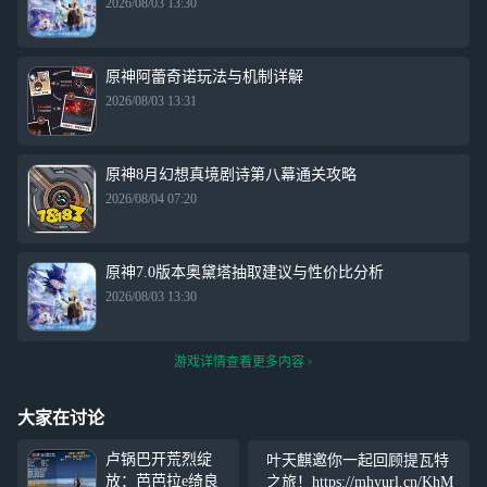
2026/08/03 13:30
原神阿蕾奇诺玩法与机制详解
2026/08/03 13:31
原神8月幻想真境剧诗第八幕通关攻略
2026/08/04 07:20
原神7.0版本奥黛塔抽取建议与性价比分析
2026/08/03 13:30
游戏详情查看更多内容
大家在讨论
卢锅巴开荒烈绽
叶天麒邀你一起回顾提瓦特
放：芭芭拉e绮良
之旅！https://mhyurl.cn/KhM