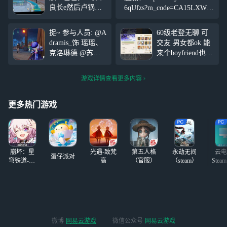
良长e然后卢锅巴e
6qUfzs?m_code=CA15LXWH
aa，大世界勉强打
MN
的了但是打不了一
捉~ 参与人员: @A
60级老登无聊 可
点火史莱姆和骗骗
dramis_饰 瑶瑶、
交友 男女都ok 能
花，没有其他c
克洛琳德 @苏楠
来个boyfriend也可
了，只希望小保底
邬（소‌남‌우）_饰
以（嘻） 会帮忙
不要歪…
七七、娜维娅 其
会打怪会聊天解密
游戏详情查看更多内容
实就几张，还是周
水平一般 都来找
三拍的，上次的娅
我玩！！！ 09男
克又去重拍了，事
高182 1
更多热门游戏
实证明，我反应还
是太慢了，根本卡
不到点，我对
崩坏：星
光遇-致梵
第五人格
永劫无间
云电
蛋仔派对
穹铁道-4.4
高
（官服）
（steam）
Stea
版本
启
微博
网易云游戏
微信公众号
网易云游戏