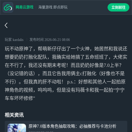
网易云游戏
海量游戏 即点即玩
立刻前往
玩家 kardalis
发布时间
2026-06-21 08:06
玩不动原神了，帮萌新仔仔出了一个火神，她居然和我说还
想要奶奶打融化配队，我确实给她搞了五命班班了，大佬实
在不行了，我还没有期末考呢！而且奶奶好像是7.0上半？
（没记错的话），而且它告我用俩主c打融化（好像也不是
不行）。但我真的肝不动啦！ p.s.：好想和其他人一起拍原
神角色的视频，呜呜呜，但是没有玛薇卡和我一起拍“宁宁
车车坏坏修修”
相关资讯
原神7.0版本角色抽取攻略：必抽推荐与卡池分析