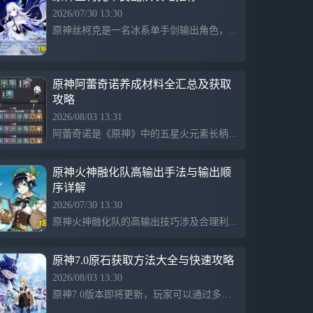
升起被霜之隅的古灵唤为「迪林巴巴尔」的
2026/07/30 13:30
三团银辉，晦朔始分，春秋继定，年岁渐
原神丝柯克是一名冰系单手剑输出角色，其配队推荐围绕增伤与水、冰系协同构建。平民玩家可以搭配丝柯克与爱可菲、芙宁娜及莫娜或夏洛蒂，形成标准毕业速切体系。缺少爱可菲时可替换为申鹤，而没有芙宁娜时则推荐使用行秋，适应不同玩家的卡池情况。
有。如今，光阴去去，三团银辉只余其一…
【新活动】版本主题活动「映夏！归乡？千
灵节！」、阶段性活动「最终远射瞄准
线」、「悠悠律动舞力聚会」 千灵映影节
原神阿蕾奇诺养成材料全汇总及获取
到了，或许有很多精彩的映影正在热火朝天
攻略
地筹备！伴着夏日的微风，一起回枫丹看看
2026/08/03 13:31
吧！说不定能遇上许多老朋友呢？ 参与活
阿蕾奇诺是《原神》中的五星火元素长柄武器角色，培养她需要准备材料，包括燃愿玛瑙、虹彩蔷薇、愚人众徽记系列和魔像督军掉落的金色旋律的断章等。此外，还需「秩序」系列天赋书和周本boss掉落的残火灯烛等天赋升级材料，提前准备能帮助玩家在阿蕾奇诺上线时迅速提升等级与天赋。
动，累积「场馆人气」，不仅能获得多种奖
励，还可以邀请「朗镜索真 · 夏洛蒂(冰)」
加入队伍并获得夏洛蒂衣装「赫尔洛克变奏
原神火神融化队高输出手法与输出顺
曲」！ 【新衣装】星与烟帷的夜语、赫尔
序详解
洛克变奏曲 全新茜特菈莉衣装「星与烟帷
2026/07/30 13:30
的夜语」、夏洛蒂衣装「赫尔洛克变奏曲」
开放获取。 【新武器】 限定五星武器「双
原神火神融化队的高输出技巧涉及合理利用角色机制和元素反应。文章强调避免常见的“双枕头”手法，需确保奶奶释放的冰元素与火神的重击配合良好。奶奶的冰元素分为多个单位，合理挂冰是关键。同时，火神在奶奶技能后切换时要注意时机，以防转火底，建议在技能释放后稍作等待再重击，以确保最佳输出。
手剑 · 超越之匙」开放获取。 【千星奇域
更新】全新奇偶装扮、新大厅 「煦风缘
原神7.0原石获取方法大全与快速攻略
海」活动颂愿开启，限定传说五星装扮「流
彩缘海」开放获取； 「千星商城」限时上
2026/08/03 13:30
新「宿灵星魔」、「蜜酿食谱」、「慵懒鲨
原神7.0版本即将更新，玩家可以通过多种渠道快速获得原石，包括新角色祈愿活动。版本周期为8月12日至9月23日，持续42天。上半祈愿的限定角色为奥黛塔，复刻角色包括阿蕾奇诺，计划下半祈愿将有菲林斯和伊涅芙。资源获取情况可结合以往经验进行估算，实际所得通常会稍高于预期。
鲨」等全新装扮开放获取； 「遗世海屿·明