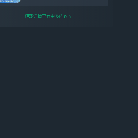
媚艳阳」公共大厅更新，全新个人大厅「遗
世海屿·湛蓝波光」可通过纪游获取。 【七
圣召唤更新】全新角色牌、全新行动牌 全
游戏详情查看更多内容
新角色牌、行动牌开放获取。 实际内容请
以游戏内为准