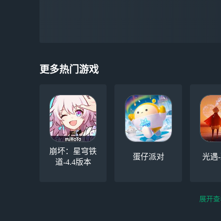
更多热门游戏
崩坏：星穹铁
蛋仔派对
光遇
道-4.4版本
展开查