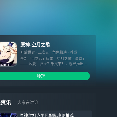
原神·空月之歌
开放世界
二次元
角色扮演
养成
全新「月之八」版本「空月之歌 · 谐谑」
—— 映夏！归乡？千灵节！，现已推出！
【新角色】桑多涅 「镜水析谬 · 桑多涅
(冰)」，愚人众十一执行官第七席，使用双
秒玩
手剑的五星冰元素角色。具备使队伍触发元
素反应——星超导的能力。 【新机制】元
素反应：星超导 「冰元素」触及「雷元
素」时，若满足特定条件，会引发特殊的
「星超导」反应，创造「星辉棱晶」，并将
关资讯
大家在讨论
其附近的区域短暂变换为奇妙的「极星辉
域」。 【新区域】杜南纳深坑、霜月 早在
原神丝柯克平民配队攻略推荐
人之子尚未诞生于天空的襁褓前，大地上已