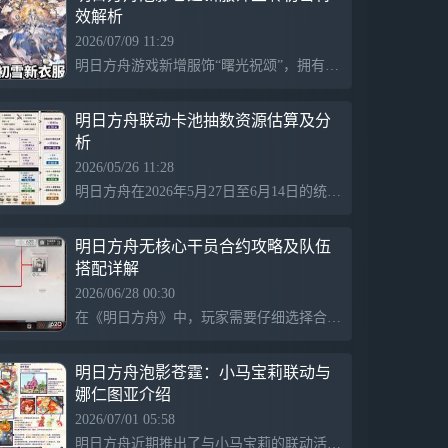
效解析
2026/07/09 11:29
明日方舟游戏新增服饰“曙光祝颂”，拥有独特的落地和技能特效，音律联觉特供款表现出光明与希望的主题，展示了晨星的披风和象征净化的头饰，给玩家带来视觉与心灵的双重享受。
明日方舟联动卡池抽数资源估算及分
析
2026/05/26 11:28
明日方舟在2026年5月27日至6月14日的统计周期内可获得合计约30抽，主要资源来源包括日常任务、周常任务和剿灭作战，此外通过联动签到可以额外获得20抽。活动关卡预计提供30个源石，换算后约可获取5400合成玉，增强了玩家在联动限定卡池中的抽卡机会。
明日方舟无核心干员合约攻略及队伍
搭配详解
2026/06/28 00:30
在《明日方舟》中，玩家需要仔细选择合约，避免提升敌人的攻击能力，同时保持自身的输出。推荐使用的队伍组合包括天有四时、风投、伊内丝、逻各斯和煌，侧重于元素与真伤输出。关键在于合理卡费和部署先锋，以控制战局并确保后期压力减轻。操作中需注意费用管理，及时剔除干扰，确保战斗节奏顺畅。
明日方舟泡影苍霆：小马宝莉联动与
娜仁图亚介绍
2026/07/01 05:58
明日方舟近期推出了与小马宝莉的联动活动，名为“泡影苍霆”，玩家将在游戏中体验到全新角色娜仁图亚的登场。这次联动活动为玩家提供了丰富的内容和趣味体验，吸引了众多粉丝关注。