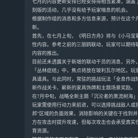
七月的内容更新安排已经安排得相当紧凑，涵盖
刻版的活动，几乎没有给予玩家喘息的机会。
根据制作组的消息和多方信息来源，预计在这个
新。
首先，在七月上旬，《明日方舟》将与《小马宝
性内容。参考之前的三丽鸥联动，玩家可以期待
内容的推出。
目前还未透露关于新增的联动干员的消息，另外
「丛林症结」中，焦点将放在玻利瓦尔地区。玩
具道具。与此同时，常驻的挑战玩法「全息作战
新作战关卡、嶄新的家具饰牌和主题场景奖励。
在7月中旬，战略全新主题「沉沦者的黑流树海
玩家需使用行动力来前进，可以选择挑战敌人或
邦”区域的负面效果，消除影响的关键在于找到并
方在攻击时提升攻速，但每次攻击也会承受真实
育资源。