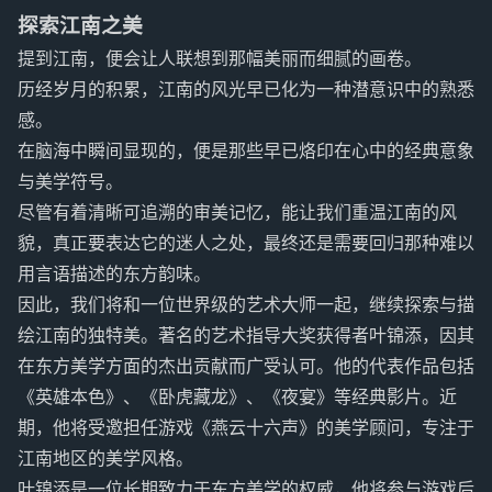
探索江南之美
提到江南，便会让人联想到那幅美丽而细腻的画卷。
历经岁月的积累，江南的风光早已化为一种潜意识中的熟悉
感。
在脑海中瞬间显现的，便是那些早已烙印在心中的经典意象
与美学符号。
尽管有着清晰可追溯的审美记忆，能让我们重温江南的风
貌，真正要表达它的迷人之处，最终还是需要回归那种难以
用言语描述的东方韵味。
因此，我们将和一位世界级的艺术大师一起，继续探索与描
绘江南的独特美。著名的艺术指导大奖获得者叶锦添，因其
在东方美学方面的杰出贡献而广受认可。他的代表作品包括
《英雄本色》、《卧虎藏龙》、《夜宴》等经典影片。近
期，他将受邀担任游戏《燕云十六声》的美学顾问，专注于
江南地区的美学风格。
叶锦添是一位长期致力于东方美学的权威，他将参与游戏后