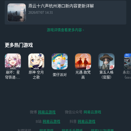
燕云十六声杭州港口新内容更新详解
2026/07/07 14:31
游戏详情查看更多内容
更多热门游戏
崩坏：星
原神·空月
光遇-致梵
第五人格
永劫
蛋仔派对
穹铁道-4.4
之歌
高
（官服）
（ste
版本
微博
网易云游戏
微信公众号
网易云游戏
B站
网易云游戏
抖音
网易云游戏