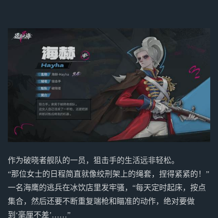
作为破晓者舰队的一员，狙击手的生活远非轻松。
“那位女士的日程简直就像绞刑架上的绳套，捏得紧紧的！”
一名海鹰的逃兵在冰饮店里发牢骚，“每天定时起床，按点
集合，然后还要不断重复端枪和瞄准的动作，绝对要做
到‘毫厘不差’……”