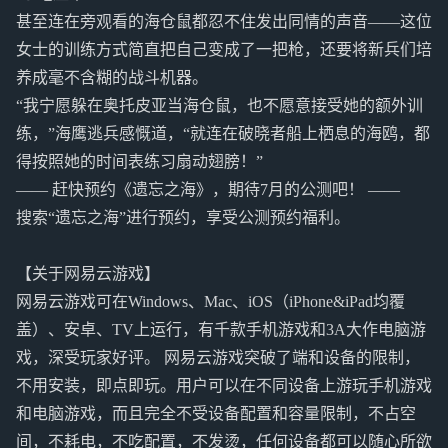
甚至连在旁观看的海仓鼠都忍不住发出同情的声音——这位
女士的训练方式简直把自己变成了一把枪，还要将新兵们培
养成毫不含糊的战斗机器。
“我宁愿躲在奥托皮亚当海仓鼠，也不愿意接受她的额外训
练，”海鹰逃兵感慨道，“就连在破晓者船上栖息的海鸥，都
得按照她的时间表练习扇动翅膀！”
—— 赶快预约《遗忘之海》，期待7月的公测吧！ ——
搜索“遗忘之海”进行预约，享受公测预约福利。
【关于网易云游戏】
网易云游戏可在Windows、Mac、iOS（iPhone&iPad均覆
盖）、安卓、TV上运行，有千款手机游戏和3A大作电脑游
戏，深受玩家好评。 网易云游戏突破了端和设备的限制，
不用安装，即点即玩。用户可以在不同设备上游玩手机游戏
和电脑游戏，而且完全不受设备配置和容量限制，不占空
间，不耗电，不吃配置，不发烫，任何设备都可以随心所欲