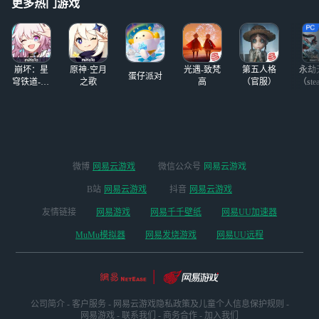
更多热门游戏
曝、公测福利活
动、下半年重点IP
联动等资讯外，还
向每一位船长宣布
正式启航日期——
崩坏：星
原神·空月
光遇-致梵
第五人格
永劫
蛋仔派对
《遗忘之海》PC
穹铁道-4.4
之歌
高
（官服）
（ste
版本
端将于7月9日公测
上线，移动端则将
在7月内与大家见
面!这个盛夏，邀
全体船长扬帆入
微博
网易云游戏
微信公众号
网易云游戏
海，遗忘烦恼，快
乐上船!
B站
网易云游戏
抖音
网易云游戏
友情链接
网易游戏
网易千千壁纸
网易UU加速器
MuMu模拟器
网易发烧游戏
网易UU远程
公司简介
-
客户服务
-
网易云游戏隐私政策及儿童个人信息保护规则
-
网易游戏
-
联系我们
-
商务合作
-
加入我们