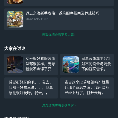
遗忘之海新手攻略：避坑顺序指南及养成技巧
2026/06/15 11:02
游戏详情查看更多内容
大家在讨论
女号很好看服装造
网易云游戏平台针
型都很多样，男号
对不同设备与场景
我就不点评了兄弟
下的游玩需求，手
们懂得都懂，密室
机也可以一键启动
玩法我只玩了一
《遗忘之海》PC
感觉挺好玩的吧，，我去，
毒占这个ID算强组吗？就最
个，感觉有点恶心
端，用手机也能同
我都不好意思说，，，我真
近那个遗忘之海，我还以为
啊角色操控好滑
步公测畅玩！海上
感觉很好玩呀，我去，，哦
已经上线了，打开云玩，取
有期，重逢将至。
哦哦，就是遗忘之海，很肥
完名捏完人，发现还没上线-
《遗忘之海》公测
美啊，我去。，，不要骂我
_-||，话说这个名字取完之后
游戏详情查看更多内容
前瞻特别节目已圆
呀（开始正太扭腰）
直接输手机号登录应该就留
满收官，除了带来
住了叭？
公测版本内容首