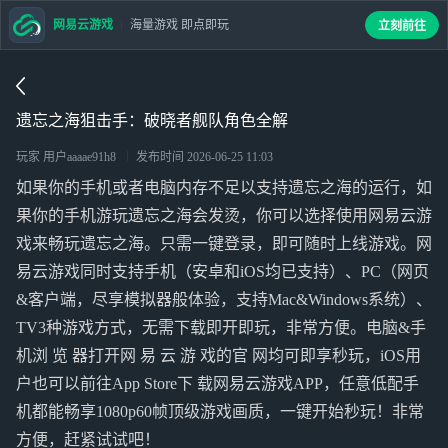
网易云游戏
海量游戏 即点即玩
立刻前往
遗忘之海狙击手：破晓者舰队角色全解
玩家 用户aaaae91h8
发布时间
2026-06-25 11:03
如果你的手机或者电脑内存不足以支持遗忘之海的运行，如
果你的手机游玩遗忘之海会发烫，你可以选择使用网易云游
戏来畅玩遗忘之海。只需一键登录，即可随时上线游戏。网
易云游戏同时支持手机（安卓和iOS均已支持）、PC（网页
&客户端，尽享模拟器般体验，支持Mac&Windows系统）、
TV3种游戏方式，无需下载即开即玩，非常方便。电脑&手
机浏 览 器打开网 易 云 游 戏的官 网均可即享秒玩，iOS用
户也可以前往App Store下 载网易云游戏APP，任意低配手
机都能畅享1080p60帧顶级游戏画质，一键开始秒玩！非常
方便，赶紧试试吧！