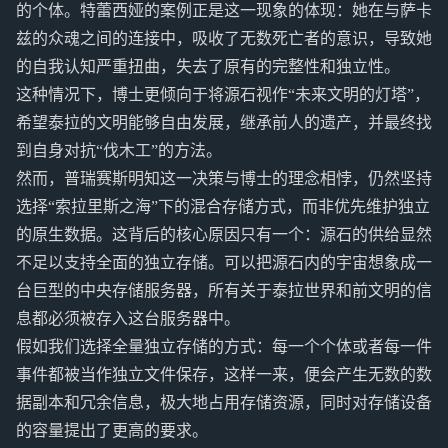
的个体。特蕾西娅的案例正是这一现象的体现：她在与萨卡
兹的众魂之间的连接中，吸收了无数死亡者的意识，导致她
的自我认知严重扭曲，失去了原有的完整性和独立性。
这种情况下，博士更倾向于将源石视作“未来文明的灯塔”，
希望泰拉的文明能够自由发展，继承前人的遗产，并最终找
到自身对抗“伐木工”的方法。
然而，普瑞赛斯明知这一决策与博士的理念相悖，仍然坚持
选择“索拉里斯之海”下的混合存储方式，而非优先维护独立
的原生数据。这背后的核心原因只有一个：源石的供给显然
不足以支持全面的独立存储。可以把源石内的宇宙想象成一
台巨型的中央存储服务器，所有关于泰拉世界和前文明的信
息都必须被存入这台服务器中。
假如我们选择全量独立存储的方式：每一个个体或者每一件
事件都被当作独立文件保存，这样一来，便会产生无数的数
据副本和冗余信息，极大地占用存储资源，同时对存储设备
的容量提出了更高的要求。