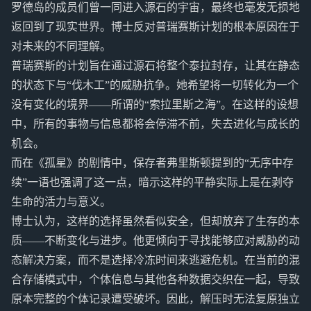
罗德岛的成员们曾一同进入源石的宇宙，最终也毫发无损地
返回到了现实世界。博士反对普瑞赛斯计划的根本原因在于
对未来的不同理解。
普瑞赛斯的计划旨在通过源石将整个泰拉封存，让其在静态
的状态下与“伐木工”的威胁抗争。她希望将一切转化为一个
没有变化的境界——所谓的“索拉里斯之海”。在这样的设想
中，所有的事物与信息都将会停滞不前，失去进化与成长的
机会。
而在《孤星》的剧情中，保存者弗里斯顿提到的“无序中存
续”一语也强调了这一点，暗示这样的平静实际上是在剥夺
生命的活力与意义。
博士认为，这样的选择虽然看似安全，但却放弃了生存的本
质——不断变化与进步。他更倾向于寻找能够应对威胁的动
态解决方案，而不是选择冷冻时间来逃避危机。在当前的混
合存储模式中，个体信息与其他各种数据交织在一起，导致
原本完整的个体记录遭受破坏。因此，解压时无法复原独立