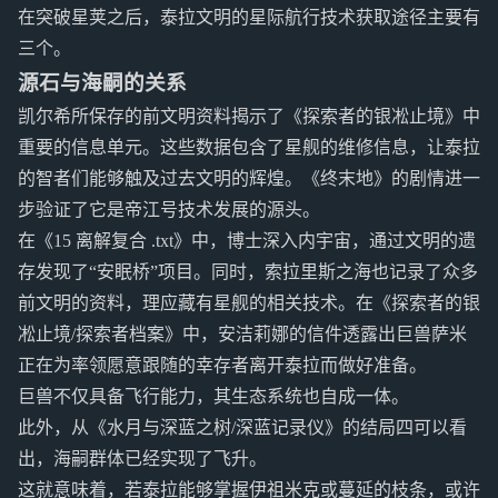
在突破星荚之后，泰拉文明的星际航行技术获取途径主要有
三个。
源石与海嗣的关系
凯尔希所保存的前文明资料揭示了《探索者的银凇止境》中
重要的信息单元。这些数据包含了星舰的维修信息，让泰拉
的智者们能够触及过去文明的辉煌。《终末地》的剧情进一
步验证了它是帝江号技术发展的源头。
在《15 离解复合 .txt》中，博士深入内宇宙，通过文明的遗
存发现了“安眠桥”项目。同时，索拉里斯之海也记录了众多
前文明的资料，理应藏有星舰的相关技术。在《探索者的银
凇止境/探索者档案》中，安洁莉娜的信件透露出巨兽萨米
正在为率领愿意跟随的幸存者离开泰拉而做好准备。
巨兽不仅具备飞行能力，其生态系统也自成一体。
此外，从《水月与深蓝之树/深蓝记录仪》的结局四可以看
出，海嗣群体已经实现了飞升。
这就意味着，若泰拉能够掌握伊祖米克或蔓延的枝条，或许