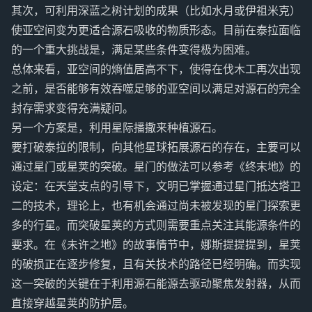
其次，可利用深蓝之树计划的成果（比如水月或伊祖米克）
使亚空间变为更适合源石吸收的物质形态。目前在泰拉面临
的一个重大挑战是，满足某些条件变得极为困难。
总体来看，亚空间的熵值居高不下，使得在伐木工再次出现
之前，是否能够有效吞噬足够的亚空间以满足对源石的完全
封存需求变得充满疑问。
另一个方案是，利用星际播撒来种植源石。
要打破泰拉的限制，向其他星球拓展源石的存在，主要可以
通过星门或星荚的突破。星门的做法可以参考《终末地》的
设定：在天堂支点的引导下，文明已掌握通过星门抵达塔卫
二的技术，理论上，也有机会通过尚未被发现的星门探索更
多的行星。而突破星荚的方式则需要重点关注其能源条件的
要求。在《未许之地》的故事情节中，娜斯提提提到，星荚
的破损正在逐步修复，且有关技术的路径已经明确。而实现
这一突破的关键在于利用源石能源去驱动聚焦发射器，从而
直接穿越星荚的防护层。