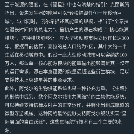
至于能源的强度，在《孤星》中也有清楚的指引：克丽斯腾
指出，聚焦发生器的能量可以“轻松摧毁任何一座移动巨
城”。与此同时，凯尔希描述其能量的规模，相当于“全泰拉
在漫长时间内的总电力”。最初产生的源石构成了“核心能源
模块”，这种模块能够让一座大型移动城市独立运作长达300
年。根据目前估算，泰拉的总人口约为7亿，其中大约一半
生活在移动城市中。假设一座大型移动城市可以容纳约100
万人，那么单一核心能源模块的能量输出能够满足其一整年
的运行需求。源石本身蕴藏的能量远超这些衍生模块，足以
支撑技术上突破星荚的能源要求。
此外，阿戈尔的生物供能系统也是一种补充力量。《生路》
的剧情中提到，数个阿戈尔城市共同维持的生物供能系统，
可以持续支持信标发射井的正常运作，并孵化出组成航道的
微型浮游机械。这种网络最终能够支持阿戈尔舰队实现“星
际层面的自由跃迁”，这些星际航行技术有三个主要的来
源。