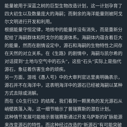
能量被用于深蓝之树的巨型生物改造计划，这一计划孕育了
四大初生以及数量庞大的海嗣；而剩余的海洋能量则被阿戈
尔文明进行开发和利用。
根据能量守恒定律，地核中的能量并没有消失，而是重新分
配给了海嗣群体和阿戈尔的能源体系。海嗣体内蕴含着巨大
的能量，然而在剧情设定中，源石和海嗣的生物特性之间存
在天然的对立关系。在《生路》的剧情中，海嗣与凯尔希的
对话提到“土地与空气中的石头”，这些“石头”实际上是指代
源石，象征着伤害生命的顽疾。
另一方面，游戏《愚人号》中的大审判官达里奥明确表示，
源石并不在海洋中，这表明海洋中的源石已经被海嗣以某种
方式去除或消解。
而在《众生行记》的结尾，我们看到一颗黑色的发光源石从
峭壁跌落入海，这一细节暗示了普瑞赛斯的潜在计划。
这种情节发展可能暗示普瑞赛斯通过开发乌萨斯的矿脉能源
来改变源石的特性，而这种经过改造的“新源石”有可能突破