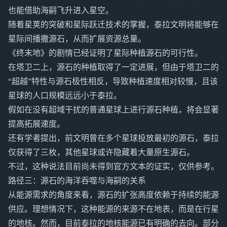
也能借助海嗣飞升进入星空。
随着星荚的突破和星际跃迁技术的掌握，泰拉文明将能够在
星际间播撒源石，从而扩展资源总量。
《终末地》的剧情已经证明了星际种植源石的可行性。
在塔卫二上，源石的种植取得了一定进展，但由于塔卫二的
“超越”特性与源石极性相反，导致种植速度相对较慢，且该
星球的人口规模远远小于泰拉。
假如在没有超域干扰的普通星球上进行源石种植，将会显著
提高拓展速度。
还有学者提出，前文明曾在多个星球投放最初的源石，泰拉
仅获得了三枚，其他星球或许隐藏着大量原生源石。
不过，这种说法目前尚未得到官方文本的证实，仅供参考。
路径三：源石的海洋吞噬与海嗣的关系
从能源需求的角度来看，源石的扩张高度依赖于持续的能源
供应。理想情况下，这种能源的来源不在地表，而是在行星
的地核。然而，目前泰拉的地核能源已有明确的去向。部分