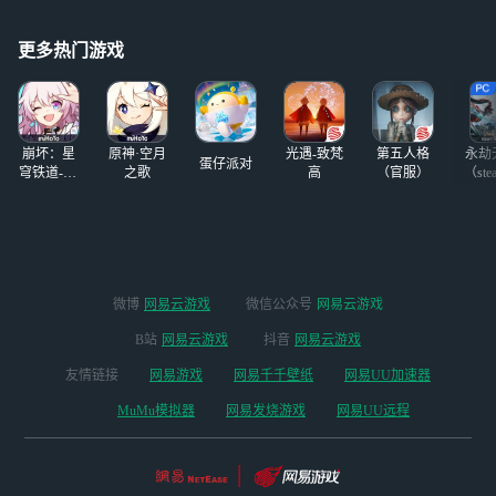
园罢) (虽然青山不
更新，但网易入口10点才关
语没有那泥头车化
闭。我去反馈里提醒一下
物来着:)
更多热门游戏
吧。
崩坏：星
原神·空月
光遇-致梵
第五人格
永劫
蛋仔派对
穹铁道-4.4
之歌
高
（官服）
（ste
版本
微博
网易云游戏
微信公众号
网易云游戏
B站
网易云游戏
抖音
网易云游戏
友情链接
网易游戏
网易千千壁纸
网易UU加速器
MuMu模拟器
网易发烧游戏
网易UU远程