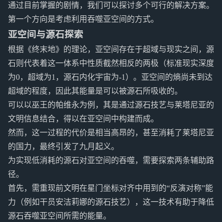
通过目前掌握的剧情，我们可以探讨多个可行的解决方案。
第一个方向是考虑利用吞噬亚空间的方式。
亚空间与源石探索
根据《终末地》的理论，亚空间存在于超域与现实之间，源
石则代表着这一体系中性质截然相反的两极（标准现实深度
为0，超域为1，源石内化宇宙为-1）。亚空间的熵尚未到达
超域的程度，因此其能量是可以被源石所吸收的。
可以以巫王的帕维永为例，其是通过源石技艺与莱塔尼亚的
文明信息结合，得以在亚空间中构建而成。
然而，这一过程的代价是相当高昂的，甚至消耗了莱塔尼亚
的国力，最终引发了九月起义。
为实现低消耗的源石对亚空间的吞噬，需要探索两条辅助路
径。
首先，需重现前文明在星门坐标对齐中用到的“反演对称”能
力（例如干员安洁莉娜的源石技艺），这一技术有助于降低
源石吞噬亚空间所需的能量。