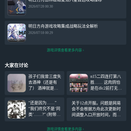
2026/07/28 00:30
明日方舟游戏攻略集成战略玩法全解析
2026/07/18 00:29
游戏详情查看更多内容
大家在讨论
孩子们我曾三度失
n15二四连打第八
去酒神（还是有
胜…… 这肉鸽怕
了） 酒神就是一
是在dlc2前打无ban
只哈基米（哈基马
就输不了啊(虽然
路哟） 画师你的
这把ban了ew祥子
“还是因为……”
关于12点开服。问题是网易
儿子好难画（左脸
惊蛰星熊，电弧这
“我们终究不是‘同
会不会根据方舟此次更新时
极度舒适患者）
把因为到6层树洞
类’……?” (附带国
间调整入口开放时间，而不
才精二比较划
际服官方发的界园
是下午4点才开通道。这么担
水)，水月开真无
小漫画) (应该是界
心原因是早上已经调整到6点
敌了
游戏详情查看更多内容