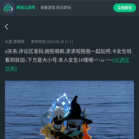
网易云游戏
海量游戏 即点即玩
立刻前往
玩家 意楠辞
发布时间
2026-06-29 17:11
d关系,评论区发码,婉拒萌新,求求啦陪我一起玩吧,卡女生呀.
看到就加↓下方是大小号,本人女生16嘿嘿=^･ω･^=
#光遇狂
欢季#