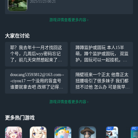
2025/11/23 00:21
游戏详情查看更多内容
大家在讨论
耶？我去年十一月才找回这
蹲蹲监护或固玩 本人15半
个号，几周后wyy密码忘记
萌，蹲个监护或固玩， 双监
了，前几天突然想起来了，
护，固玩可以一起挂机，上
然后就这么水灵灵的又多了
线时间不固定，除光遇还玩
个号OmO
#光遇#
王者蛋仔迷你，不卡年龄不
doucang53593812@163.com--
隔壁班来一个正太 他靠正太
卡建模，但监护要比我会玩
-ciyou17 一个没用的盲盒号
扭腰吸引了很多妹子 我们都
谁要就拿去吧 改绑了记得说
扭不过他 怎么办 可是我早就
一声
不扭了 她也在 把老子领带拿
过来。 左边画个虫虫 右边画
游戏详情查看更多内容
个龙龙 不要对我凶凶 我的心
会痛痛
更多热门游戏