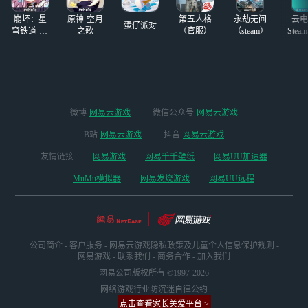
崩坏：星
原神·空月
第五人格
永劫无间
云电
蛋仔派对
穹铁道-4.4
之歌
（官服）
（steam）
Stea
版本
启
微博
网易云游戏
微信公众号
网易云游戏
B站
网易云游戏
抖音
网易云游戏
友情链接
网易游戏
网易千千壁纸
网易UU加速器
MuMu模拟器
网易发烧游戏
网易UU远程
公司简介
-
客户服务
-
网易云游戏隐私政策及儿童个人信息保护规则
-
网易游戏
-
联系我们
-
商务合作
-
加入我们
网易公司版权所有 ©1997-2026
网络游戏行业防沉迷自律公约
点击查看家长关爱平台 >