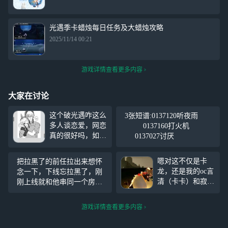
光遇季卡蜡烛每日任务及大蜡烛攻略
2025/11/14 00:21
游戏详情查看更多内容
大家在讨论
这个破光遇咋这么
3张短谱:0137120听夜雨
多人谈恋爱，网恋
0137160打火机
真的很好吗，如果
0137027讨厌
可以，我想谈一个
可以奔现的。因为
嗯对这不仅是卡
把拉黑了的前任拉出来想怀
我发现大家网恋基
龙，还是我的oc言
念一下，下线忘拉黑了，刚
本上都是玩玩。心
清（卡卡）和寂九
刚上线就和他串同一个房
累。
（龙骨）很甜的小
间，我赶紧翻星盘好友看看
情侣呀，喂喂喂碰
有没有在线的，结果一个没
游戏详情查看更多内容
到卡卡和龙骨的时
有，点出来看他还叫了一
候不一定是龙卡
声，我赶紧下了。我好希望