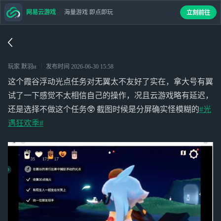
网易云游戏
海量游戏 即点即玩
立刻前往
玩家 默羽и
发布时间
2026-06-30 15:58
这个霞谷浮动光点任务对无翼太不友好了实在，拿大号有翼
试了一下感觉不太相信自己的操作，况且云游戏略有延迟，
还是选择不做这个任务🥸 截图时候是分屏确实怪模糊的
#光
遇狂欢季#