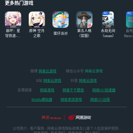
啊，可能还会是卡
更多热门游戏
赶紧跳楼啊，现在我任务还
龙啊！（渐渐失去
没做都不敢上
生命体征）
崩坏：星
原神·空月
第五人格
永劫无间
云电
蛋仔派对
穹铁道-4.4
之歌
（官服）
（steam）
Stea
版本
启
微博
网易云游戏
微信公众号
网易云游戏
B站
网易云游戏
抖音
网易云游戏
友情链接
网易游戏
网易千千壁纸
网易UU加速器
MuMu模拟器
网易发烧游戏
网易UU远程
公司简介
-
客户服务
-
网易云游戏隐私政策及儿童个人信息保护规则
-