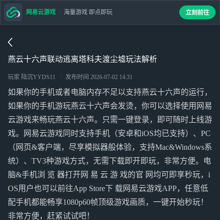
网易云游戏
海量游戏 即点即玩
立刻前往
燕云十六声联动逃离塔科夫渡尘墟玩法解析
玩家 陆沉YYDS11
发布时间
2026-07-02 14:31
如果你的手机或者电脑内存不足以支持燕云十六声的运行，
如果你的手机游玩燕云十六声会发烫，你可以选择使用网易
云游戏来畅玩燕云十六声。只需一键登录，即可随时上线游
戏。网易云游戏同时支持手机（安卓和iOS均已支持）、PC
（网页&客户端，尽享模拟器般体验，支持Mac&Windows系
统）、TV3种游戏方式，无需下载即开即玩，非常方便。电
脑&手机浏 览 器打开网 易 云 游 戏的官 网均可即享秒玩，i
OS用户也可以前往App Store下 载网易云游戏APP，任意低
配手机都能畅享1080p60帧顶级游戏画质，一键开始秒玩！
非常方便，赶紧试试吧！