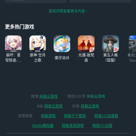
把六星外援ban到
好吧，我还是攒石头苟着吧
只剩两个都能无电
游戏详情查看更多内容
表花式打穿岁
兽……这把还是我
打过有史以来分最
更多热门游戏
高的一次…… 所
以我的真言和诗怀
雅呢?我想打纯血
术特了(哭) (附
崩坏：星
原神·空月
光遇-致梵
第五人格
永劫
蛋仔派对
穹铁道-4.4
之歌
高
（官服）
（ste
版本
微博
网易云游戏
微信公众号
网易云游戏
B站
网易云游戏
抖音
网易云游戏
友情链接
网易游戏
网易千千壁纸
网易UU加速器
MuMu模拟器
网易发烧游戏
网易UU远程