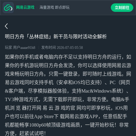
网易云游戏
海量游戏 即点即玩
立刻前往
明日方舟「丛林症结」新干员与限时活动全解析
玩家 用户aaaae91h8
发布时间
2026-07-05 05:58
如果你的手机或者电脑内存不足以支持明日方舟的运行，如
果你的手机游玩明日方舟会发烫，你可以选择使用网易云游
戏来畅玩明日方舟。只需一键登录，即可随时上线游戏。网
易云游戏同时支持手机（安卓和iOS均已支持）、PC（网页
&客户端，尽享模拟器般体验，支持Mac&Windows系统）、
TV3种游戏方式，无需下载即开即玩，非常方便。电脑&手
机浏 览 器打开网 易 云 游 戏的官 网均可即享秒玩，iOS用
户也可以前往App Store下 载网易云游戏APP，任意低配手
机都能畅享1080p60帧顶级游戏画质，一键开始秒玩！非常
方便，赶紧试试吧！