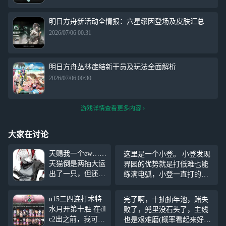
明日方舟新活动全情报：六星缪因登场及皮肤汇总
2026/07/06 00:31
明日方舟丛林症结新干员及玩法全面解析
2026/07/06 00:30
游戏详情查看更多内容
大家在讨论
天赐我一个ew……
这里是一个小登。 小登发现
天猫倒是两抽大运
界园的优势就是打低难也能
出了一只，但还是
练满电弧，小登一直打的是n
好想爽玩异达不溜
12，至今没过一把n14，玩代
大人，前面忘了后
理人是藏品只有60+的，打四
n15二四连打术特
完了啊，十抽抽年池，赌失
面忘了总之ew毁了
结局是只能多捞20～30藏
水月开第十胜 在dl
败了，兜里没石头了，主线
明日方舟
的，但就这样的游戏理解还
c2出之前，我可以
也是艰难磨(概率看起来好低)
是看完仙术杯的产