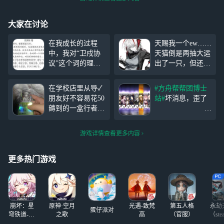
大家在讨论
在我成长的过程
天赐我一个ew……
中，我对“卫戍协
天猫倒是两抽大运
议”这个词的理解
出了一只，但还是
发生了变化。 我
好想爽玩异达不溜
曾以为它是蠕动的
大人，前面忘了后
在学校店里从导✓
#方舟帮帮团博士
区，是爱布拉娜大
面忘了总之ew毁了
朋友好不容易花50
站#
坏消息，歪了
阅兵，是飞天轰炸
明日方舟
薅到的一盒行者主
大盘鸡，是杰斯顿
题通行证(学校里
好消息，锏神
的拳手狱友，是六
买一包35，朋友自
块钱的红刀，是莱
游戏详情查看更多内容
己把一整个大盒通
茵生命的高达，是
行证预订了，这是
蠕动的隐匿怪……
一番讨价还价才要
更多热门游戏
现在我才
到的价，我能在学
校花钱但没钱线上
买东西……) 还好
出了红蒂!为斯卡
崩坏：星
原神·空月
光遇-致梵
第五人格
永劫
蒂
蛋仔派对
穹铁道-4.4
之歌
高
（官服）
（ste
版本