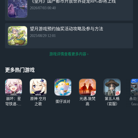
《望月》国产都市开放世界捉宠RPG即将上线
2026/07/03 00:40
望月游戏预约抽奖活动攻略及参与方法
2025/08/29 12:01
游戏详情查看更多内容
更多热门游戏
崩坏：星
原神·空月
光遇-致梵
第五人格
永劫
蛋仔派对
穹铁道-4.4
之歌
高
（官服）
（ste
版本