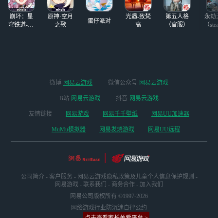
崩坏：星
原神·空月
光遇-致梵
第五人格
永劫
蛋仔派对
穹铁道-4.4
之歌
高
（官服）
（ste
版本
微博
网易云游戏
微信公众号
网易云游戏
B站
网易云游戏
抖音
网易云游戏
友情链接
网易游戏
网易千千壁纸
网易UU加速器
MuMu模拟器
网易发烧游戏
网易UU远程
公司简介
-
客户服务
-
网易云游戏隐私政策及儿童个人信息保护规则
-
网易游戏
-
联系我们
-
商务合作
-
加入我们
网易公司版权所有 ©1997-2026
网络游戏行业防沉迷自律公约