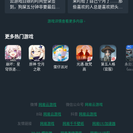
云游戏白嫖的时间登录签
来时给了自己个月了……那
管是手游还是端游
https://cg.163.c
到，狗屎五分钟非要最后一
些喜欢的人总是喜欢把头靠
分钟进，还卡在24界面，我
进被窝睡觉的时候可以接受
换了个十点钟，更有趣，8分
他说自己要努力做一些东
游戏详情查看更多内容
钟没反应，就一个登录界面
西！那时候可以看到这个视
隔应人呐，我服了，搞的我
频吗……互粉吗……互动交
更多热门游戏
永劫无间没充钱一样，真的
流活动就是在这样我会遇到
是堪忧
问题不一
崩坏：星
原神·空月
光遇-致梵
第五人格
永劫
蛋仔派对
穹铁道-4.4
之歌
高
（官服）
（ste
版本
微博
网易云游戏
微信公众号
网易云游戏
B站
网易云游戏
抖音
网易云游戏
友情链接
网易游戏
网易千千壁纸
网易UU加速器