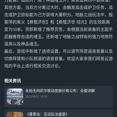
力套装。战败时，除了神品魂玉外，其余道具均不会掉落。
其他方面，当双方分差过大时，会触发追击或护卫任务，追
击或护卫目标能为己方获得大量积分。地脉之战玩法中，殷
紫萍的奥义【悬瓠济世】和【悬瓠济世·培元】的生效距离
变为50米。货郎新增了推荐页签，会根据当前装备的主副手
武器推荐合适的魂玉。还新增了地脉之战特有的强力地煞符
道具以及神品魂玉。
最后，游戏中新增了选项设置，可以调节阵营语音音量以及
切换阵营和小队频道的语音音量。欢迎大家来我们网易云游
戏的平台上进行相关交流讨论。
相关资讯
永劫无间尼尔联动皮肤价格公布：全面详解
2023/08/11 10:04
《蓬莱岛：互动玩法盛宴》