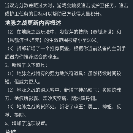
当双方分数差距过大时，游戏会触发追击或护卫任务，追击
或护卫任务的目标可以帮助己方获得大量积分。
地脉之战更新内容概述
（2）在地脉之战玩法中，殷紫萍的技能【悬瓠济世】和
【悬瓠济世·培元】的生效范围被缩小至50米。
（3）货郎新增了一个推荐页签，根据你当前装备的主副手
武器为你推荐适合的魂玉。
5、新增了以下道具：
（1）地脉之战特有的强力地煞符道具：虽然持续时间较
短，但威力更大。
（2）地脉之战的飓风客中，新增了神品魂玉：炙魄灼魂
刀、绝痕瞬影霎、湮沙灭空斩、阴烛堕丹翎。
（3）地脉之战的货郎处，新增了魂玉：勇士、神躯、反
噬、摄魄。
6、增加了选项设置。
总结