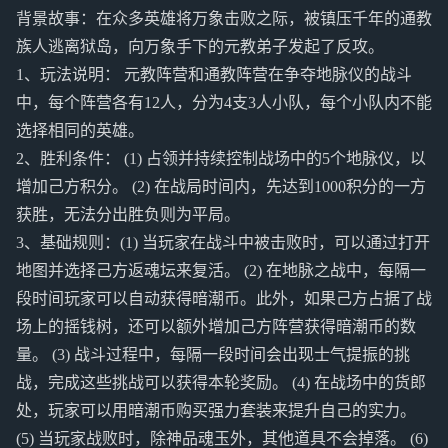
背景故事：在众多英雄将万象击败之际，被镇压千年的通教
族人逃离狱岛，向万象手下的元教弟子发起了反攻。
1、玩法说明： 元教阵营和通教阵营在争夺地脉仪的战斗
中，每个阵营各有12人，分为4支3人小队，每个小队内不能
选择相同的英雄。
2、胜利条件： (1) 占领并持续控制战场中的5个地脉仪，以
增加己方积分。 (2) 在战局时间内，先达到1000积分的一方
获胜，无法分出胜负则为平局。
3、基础规则：(1) 当玩家在战斗中被击败时，可以通过打开
地图并选择己方返魂坛来复活。 (2) 在地脉之战中，每隔一
段时间玩家可以自动获得暗潮币。此外，如果己方占据了战
场上的摇钱树，还可以额外增加己方阵营获得暗潮币的数
量。 (3) 战斗过程中，每隔一段时间会出现士气提振的挑
战，完成这些挑战可以获得本轮奖励。 (4) 在战场中的货郎
处，玩家可以用暗潮币购买强力套装来提升自己的实力。
(5) 当玩家战败时，除神品魂玉外，其他道具不会掉落。 (6)