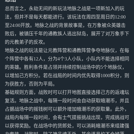
总而言之，永劫无间的新玩法地脉之战是一项新加入的玩
法，但并不是每天都能进行。该玩法在周四至周日的12:00
至24:00开放。地脉之战的背景故事是，在万象被众英雄击
败后，被镇压千年的通教族人逃出狱岛，展开了对万象手下
的元教弟子的反攻。
地脉之战的玩法是让元教阵营和通教阵营争夺地脉仪，在每
个阵营中各有12人，分为4个3人小队，小队内不能选择相同
的英雄。胜利条件是占领并持续控制战场中的5个地脉仪，
以增加己方积分。若在战局的时间内优先取得1000积分，则
为获胜方，否则为平局。
基础规则方面，战败时可以打开地图直接选择己方的返魂坛
复活。地脉之战中，每隔一段时间会自动获取暗潮币，并且
占据战场中的摇钱树可以额外增加暗潮币的获取量。此外，
战局内每隔一段时间，会有士气提振挑战出现，完成挑战可
以获得奖励。在战场中的货郎处，可以消耗暗潮币来组建强