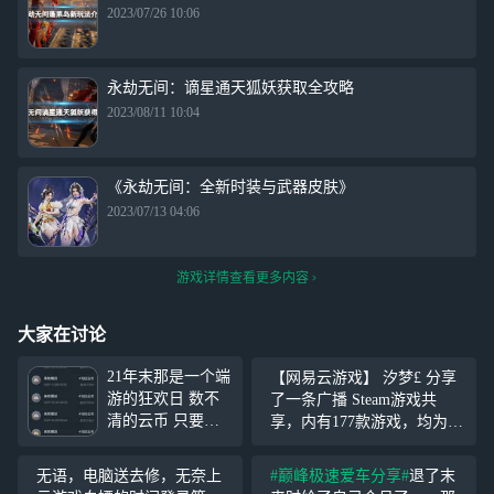
2023/07/26 10:06
永劫无间：谪星通天狐妖获取全攻略
2023/08/11 10:04
《永劫无间：全新时装与武器皮肤》
2023/07/13 04:06
游戏详情查看更多内容
大家在讨论
21年末那是一个端
【网易云游戏】 汐梦£ 分享
游的狂欢日 数不
了一条广播 Steam游戏共
清的云币 只要你
享，内有177款游戏，均为全
每天开房俩小时，
dlc（或为最高级版本） 位置
你就能攒到非常多
仅剩四位，有意者私 （可以
无语，电脑送去修，无奈上
#巅峰极速爱车分享#
退了末
非常多的云币。不
提前问有没有自己想玩的）