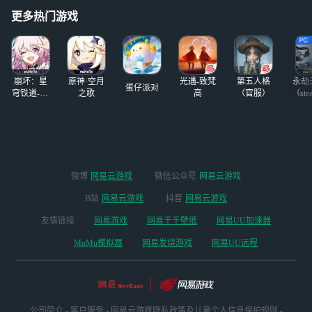
的？为什么，它们
况时他眼前出现了
活走位技巧了，
要选择这样的生存
幻象...... 终于到达
更多热门游戏
方式呢？” 获取方
奥尔洛娃公爵的公
式：通关主线故事
馆，这里正举办一
第4章即可获得 ※
场奢靡的假面舞
会，分
崩坏：星
原神·空月
光遇-致梵
第五人格
永劫
蛋仔派对
穹铁道-4.4
之歌
高
（官服）
（ste
版本
微博
网易云游戏
微信公众号
网易云游戏
B站
网易云游戏
抖音
网易云游戏
友情链接
网易游戏
网易千千壁纸
网易UU加速器
MuMu模拟器
网易发烧游戏
网易UU远程
公司简介
-
客户服务
-
网易云游戏隐私政策及儿童个人信息保护规则
-