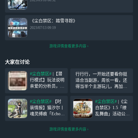
2023/05/18 08:32
《尘白禁区：踏雪寻踪》
2023/07/13 09:19
游戏详情查看更多内容
大家在讨论
#尘白禁区#
|【潜
行行行，一开始还要看你挺
行模式】玩法说明
适合当副游，周长一看，还
亲爱的分析员，1.
得当半个主游玩儿，再加上
5版本将于今日更
池子都是吃完保底还歪(非得
新维护后开启，届
学原神池子)，所以打完困难
#尘白禁区#
【时
#尘白禁区#
|《尘
时您可在「缭乱舞
10我就直接退役了。 (目前目
装情报】猫汐尔丨
白禁区》1.5「缭
曲」主线关卡中体
标6/10)
魂灵缚痕「Echoes
乱舞曲」活动公告
验到全新玩法「潜
of Souls」 “不太明
分析员一行乘车到
行模式」。 除了
白。生命是如何在
达北风航天中心，
高超枪法，也是时
游戏详情查看更多内容
荒芜沙地里繁衍
在查看伊切尔的状
候发挥分析员的灵