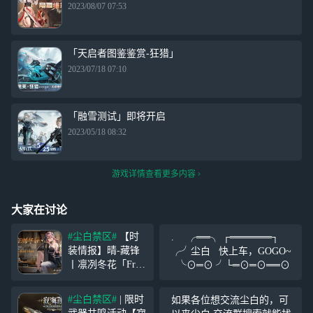
2023/08/07 07:53
「天启者图鉴鉴赏-狂猎」
2023/07/18 07:10
「融雪测试」即将开启
2023/05/18 08:32
游戏详情查看更多内容
大家在讨论
#尘白禁区#
【时
. ╭══╮ ┌══════┐
装情报】晴-藏锋
╭╯尘白 快上车，GOGO~
丨凛冽冬花「Frost
╰⊙═⊙ ╯└═⊙═⊙══⊙
bite Flora」 “不要
小瞧战场，也不要
#尘白禁区#
| 限时
如果各位想交流尘白的，可
小瞧战场上的任何