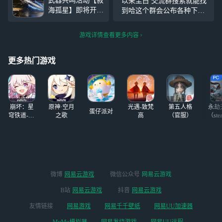
武器共鸣活动【寂
以来尘白 交流群搜索就能找
一个‘没有攻击
海孤星】即将开
到哈这个群会公布各种下个
性’的人。” 获取方
启，【海王星】获
版本的，以及交流各种游戏
式：商城限时上
取概率UP！ 限时
内容
架。 ※实装效果
游戏详情查看更多内容
武器共鸣活动【寂
以游戏内为准
海孤星】即将开
启，【海王星】获
更多热门游戏
取概率UP！ *活动
时间* 01月18日维
护后- 02月15日0
崩坏：星
原神·空月
光遇-致梵
第五人格
永劫
蛋仔派对
穹铁道-4.4
之歌
高
（官服）
（ste
版本
微博
网易云游戏
微信公众号
网易云游戏
B站
网易云游戏
抖音
网易云游戏
友情链接
网易游戏
网易千千壁纸
网易UU加速器