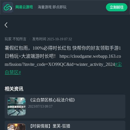
网易云游戏
海量游戏 即点即玩
立刻前往
玩家 不知所言
发布时间
2025-10-19 07:32
暑假红包雨，100%必得时长红包 快帮你的好友领取手游1
日畅玩+大波端游时长吧！ https://cloudgame.webapp.163.co
m/fission/?invite_code=XO99QC&id=winter_activity_2024
#尘
白禁区#
相关资讯
《尘白禁区核心玩法介绍》
2023/07/13 09:17
【时装情报】里芙-狂猎