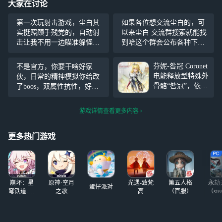
大家在讨论
第一次玩射击游戏，尘白其
如果各位想交流尘白的，可
实挺照顾手残党的，自动射
以来尘白 交流群搜索就能找
击让我不用一边瞄准躲怪还
到哈这个群会公布各种下个
得分心按射击键。福利给的
版本的，以及交流各种游戏
也是真的多，这几天动不动
内容
芬妮-咎冠 Coronet
不是官方，你要干啥好家
就送10连的，我辉夜都一命
电能释放型特殊外
伙，日常的精神模拟你给改
了。
骨骼“咎冠”，依照
了boos，双属性抗性，好家
芬妮要求设计后，
伙就五种属性，你给整个双
外观时尚轻便，深
抗性况且这难度五是不是超
游戏详情查看更多内容
受她好评。 *换装
标了，现在自定义不了一次
形态：指换上新装
性还打不完，得两天
备的角色形态，新
更多热门游戏
装备根据角色天启
状况及自身特点专
门研发
崩坏：星
原神·空月
光遇-致梵
第五人格
永劫
蛋仔派对
穹铁道-4.4
之歌
高
（官服）
（ste
版本