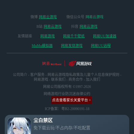
微博
网易云游戏
微信公众号
网易云游戏
B站
网易云游戏
抖音
网易云游戏
友情链接
网易游戏
网易千千壁纸
网易UU加速器
MuMu模拟器
网易发烧游戏
网易UU远程
公司简介
-
客户服务
-
网易云游戏隐私政策及儿童个人信息保护规则
-
网易游戏
-
联系我们
-
商务合作
-
加入我们
网易公司版权所有 ©1997-2026
网络游戏行业防沉迷自律公约
点击查看家长关爱平台 >
ICP备案：粤B2-20090191-18
尘白禁区
免下载云玩/不占内存/不吃配置