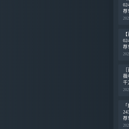
0
荐
的
202
实
【
0
荐
的
202
实
［
薇
千
学
202
丰
「
2
荐
的
202