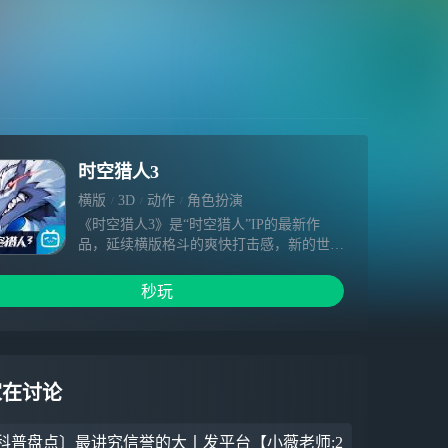
时空猎人3
横版
3D
动作
角色扮演
《时空猎人3》是“时空猎人”IP的最新作
品，延续横版格斗的爽快打击感，新的世
界，新的剧情，新的猎人英雄，即将面世！
初心重燃，青春再起，新的冒险在等你。
秒玩
家在讨论
科普盘点〕最讲究信誉的大丨发平台【小薇老师:2