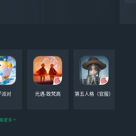
实
仔派对
光遇-致梵高
第五人格（官服）
看更多