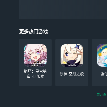
更多热门游戏
崩坏：星穹铁
原神·空月之歌
蛋
道-4.4版本
展开查