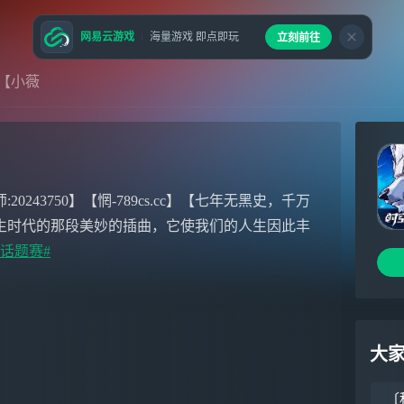
网易云游戏
海量游戏 即点即玩
立刻前往
【小薇
43750】【惘-789cs.cc】【七年无黑史，千万
生时代的那段美妙的插曲，它使我们的人生因此丰
金话题赛#
大
〔