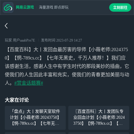
网易云游戏
海量游戏 即点即玩
立刻前往
玩家 用户aaabPre7E
发布时间
2023-07-29 14:27
【百度百科】大丨发回血最厉害的导师【小薇老师:2024375
0】【惘-789cs.cc】【七年无黑史，千万人推荐！】我们应
该感谢生活，感谢人生中有学生时代的那段美妙的插曲，它
使我们的人生因此丰富和充实，使我们的青春更加美丽与动
人。
#赏金话题赛#
大家在讨论
「盘点」大丨发聊天室软件
〖百度百科〗大丨发团队专
计划【小薇老师:20243750】
业回血计划【小薇老师:2024
【惘-789cs.cc】【七年无黑
3750】【惘-789cs.cc】【七
史，千万人推荐！】我们应
年无黑史，千万人推荐！】