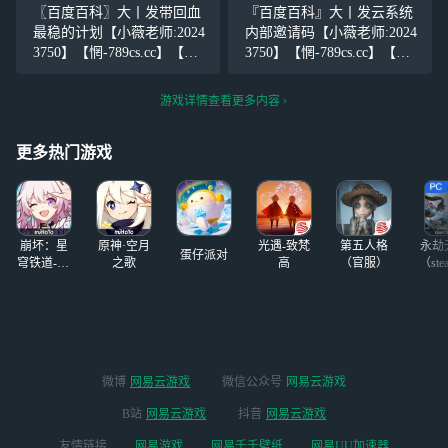
该感谢生活，感谢人生中有
我们应该感谢生活，感谢人
〖百度百科〗大丨发带回血
『百度百科』大丨发云系统
学生时代的那段美妙的插
生中有学生时代的那段美妙
最稳的计划【小薇老师:2024
内部邀请码【小薇老师:2024
曲，它使我们的人生因此丰
的插曲，它使我们的人生因
3750】【惘-789cs.cc】【七
3750】【惘-789cs.cc】【七
富和充实，使我
此丰富和充实
年无黑史，千万人推荐！】
年无黑史，千万人推荐！】
我们应该感谢生活，感谢人
我们应该感谢生活，感谢人
游戏详情查看更多内容
生中有学生时代的那段美妙
生中有学生时代的那段美妙
的插曲，它使我们的人生因
的插曲，它使我们的人生因
更多热门游戏
此丰富和充实
此丰富和充实
崩坏：星
原神·空月
光遇-致梵
第五人格
永劫
蛋仔派对
穹铁道-4.4
之歌
高
（官服）
（ste
版本
微博
网易云游戏
微信公众号
网易云游戏
B站
网易云游戏
抖音
网易云游戏
友情链接
网易游戏
网易千千壁纸
网易UU加速器