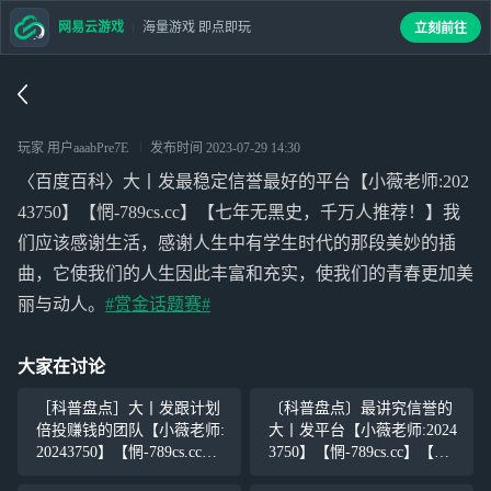
网易云游戏
海量游戏 即点即玩
立刻前往
玩家 用户aaabPre7E
发布时间
2023-07-29 14:30
〈百度百科〉大丨发最稳定信誉最好的平台【小薇老师:202
43750】【惘-789cs.cc】【七年无黑史，千万人推荐！】我
们应该感谢生活，感谢人生中有学生时代的那段美妙的插
曲，它使我们的人生因此丰富和充实，使我们的青春更加美
丽与动人。
#赏金话题赛#
大家在讨论
［科普盘点］大丨发跟计划
〔科普盘点〕最讲究信誉的
倍投赚钱的团队【小薇老师:
大丨发平台【小薇老师:2024
20243750】【惘-789cs.cc】
3750】【惘-789cs.cc】【七
【七年无黑史，千万人推
年无黑史，千万人推荐！】