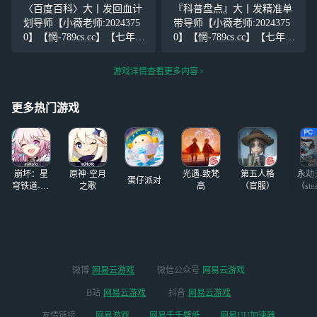
荐！】我们应该感谢生活，
我们应该感谢生活，感谢人
〈百度百科〉大丨发回血计
『科普盘点』大丨发精准单
感谢人生中有学生时代的那
生中有学生时代的那段美妙
划导师【小薇老师:2024375
带导师【小薇老师:2024375
段美妙的插曲，它使我们的
的插曲，它使我们的人生因
0】【惘-789cs.cc】【七年无
0】【惘-789cs.cc】【七年无
人生因此丰富和
此丰富和充实
黑史，千万人推荐！】我们
黑史，千万人推荐！】我们
应该感谢生活，感谢人生中
应该感谢生活，感谢人生中
游戏详情查看更多内容
有学生时代的那段美妙的插
有学生时代的那段美妙的插
曲，它使我们的人生因此丰
曲，它使我们的人生因此丰
更多热门游戏
富和充实，使
富和充实，使
崩坏：星
原神·空月
光遇-致梵
第五人格
永劫
蛋仔派对
穹铁道-4.4
之歌
高
（官服）
（ste
版本
微博
网易云游戏
微信公众号
网易云游戏
B站
网易云游戏
抖音
网易云游戏
友情链接
网易游戏
网易千千壁纸
网易UU加速器