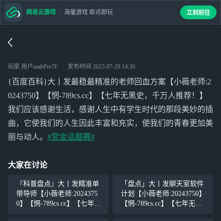
网易云游戏
海量游戏 即点即玩
立刻前往
玩家 用户aaabPre7E
发布时间
2023-07-29 14:36
{百度百科}大丨发最稳最精准的老师回血方案【小薇老师:2
0243750】【惘-789cs.cc】【七年无黑史，千万人推荐！】
我们应该感谢生活，感谢人生中有学生时代的那段美妙的插
曲，它使我们的人生因此丰富和充实，使我们的青春更加美
丽与动人。
#赏金话题赛#
大家在讨论
『科普盘点』大丨发精准单
「盘点」大丨发聊天室软件
带导师【小薇老师:2024375
计划【小薇老师:20243750】
0】【惘-789cs.cc】【七年无
【惘-789cs.cc】【七年无黑
黑史，千万人推荐！】我们
史，千万人推荐！】我们应