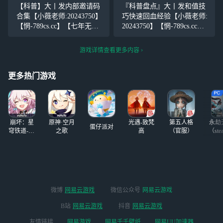
应该感谢生活，感谢人生中
该感谢生活，感谢人生中有
【科普】大丨发内部邀请码
『科普盘点』大丨发和值技
有学生时代的那段美妙的插
学生时代的那段美妙的插
合集【小薇老师:20243750】
巧快速回血经验【小薇老师:
曲，它使我们的人生因此丰
曲，它使我们的人生因此丰
【惘-789cs.cc】【七年无黑
20243750】【惘-789cs.cc】
富和充实，使
富和充实，使我
史，千万人推荐！】我们应
【七年无黑史，千万人推
该感谢生活，感谢人生中有
荐！】我们应该感谢生活，
游戏详情查看更多内容
学生时代的那段美妙的插
感谢人生中有学生时代的那
曲，它使我们的人生因此丰
段美妙的插曲，它使我们的
更多热门游戏
富和充实，使我
人生因此丰富和
崩坏：星
原神·空月
光遇-致梵
第五人格
永劫
蛋仔派对
穹铁道-4.4
之歌
高
（官服）
（ste
版本
微博
网易云游戏
微信公众号
网易云游戏
B站
网易云游戏
抖音
网易云游戏
友情链接
网易游戏
网易千千壁纸
网易UU加速器