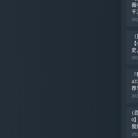
薇
千
学
202
丰
（
【
史
中
202
因
『
4
荐
的
202
实
{
0
我
美
202