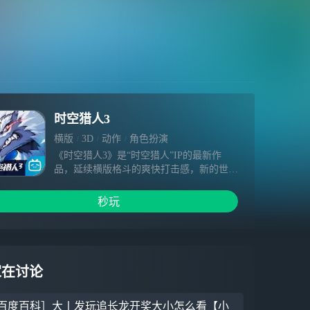
时空猎人3
横版
3D
动作
角色扮演
《时空猎人3》是“时空猎人”IP的最新作
品，延续横版格斗的爽快打击感，新的世
界，新的剧情，新的猎人英雄，即将面世！
初心重燃，青春再起，新的冒险在等你。
秒玩
家在讨论
百度百科］大丨发玩追长龙开奖大小怎么看【小