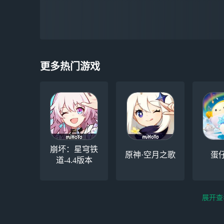
更多热门游戏
崩坏：星穹铁
原神·空月之歌
蛋
道-4.4版本
展开查