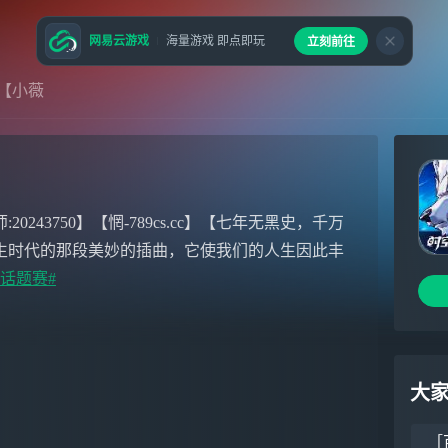
网易云游戏
海量游戏 即点即玩
立刻前往
【小薇
43750】【惘-789cs.cc】【七年无黑史，千万
生时代的那段美妙的插曲，它使我们的人生因此丰
金话题赛#
大
［