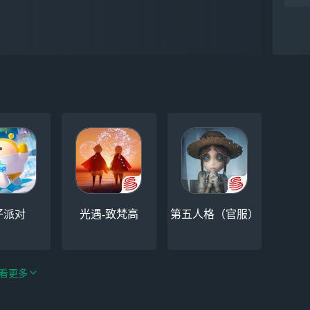
仔派对
光遇-致梵高
第五人格（官服）
看更多