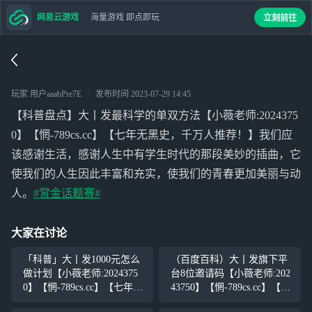
网易云游戏
海量游戏 即点即玩
立刻前往
玩家 用户aaabPre7E
发布时间
2023-07-29 14:45
【科普盘点】大丨发最科学的单双方法【小薇老师:2024375
0】【惘-789cs.cc】【七年无黑史，千万人推荐！】我们应
该感谢生活，感谢人生中有学生时代的那段美妙的插曲，它
使我们的人生因此丰富和充实，使我们的青春更加美丽与动
人。
#赏金话题赛#
大家在讨论
「科普」大丨发1000元怎么
（百度百科）大丨发旗下平
做计划【小薇老师:2024375
台8位邀请码【小薇老师:202
0】【惘-789cs.cc】【七年无
43750】【惘-789cs.cc】【七
黑史，千万人推荐！】我们
年无黑史，千万人推荐！】