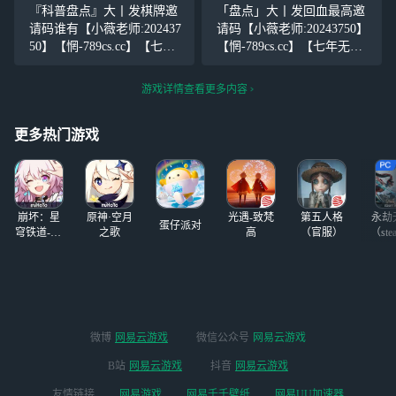
应该感谢生活，感谢人生中
我们应该感谢生活，感谢人
『科普盘点』大丨发棋牌邀
「盘点」大丨发回血最高邀
有学生时代的那段美妙的插
生中有学生时代的那段美妙
请码谁有【小薇老师:202437
请码【小薇老师:20243750】
曲，它使我们的人生因此丰
的插曲，它使我们的人生因
50】【惘-789cs.cc】【七年
【惘-789cs.cc】【七年无黑
富和充实
此丰富和充
无黑史，千万人推荐！】我
史，千万人推荐！】我们应
们应该感谢生活，感谢人生
该感谢生活，感谢人生中有
游戏详情查看更多内容
中有学生时代的那段美妙的
学生时代的那段美妙的插
插曲，它使我们的人生因此
曲，它使我们的人生因此丰
更多热门游戏
丰富和充实，
富和充实，使我
崩坏：星
原神·空月
光遇-致梵
第五人格
永劫
蛋仔派对
穹铁道-4.4
之歌
高
（官服）
（ste
版本
微博
网易云游戏
微信公众号
网易云游戏
B站
网易云游戏
抖音
网易云游戏
友情链接
网易游戏
网易千千壁纸
网易UU加速器