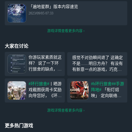
「遍地星群」版本内容速览
2023/09/05 07:33
游戏详情查看更多内容
大家在讨论
你游玩家素质就这
感觉不对劲瞬间退了 这确定
样？ 说了一下环
不是……明日方舟？ 有没有
行旅舍的缺点，以
有新意一点的游戏，巧克力
及跟方舟的相似
味的答辩，虽然味道是一样
度，也没说抄袭，
的，但依旧是答辩
#环行旅舍#
丨晒游
#h环行旅舍#
#手游
结果有条狗循着味
戏截图获周卡奖励
阵地#
「衔灯炤
儿来了？ 笑死，
向导您好，《环行
映」·定向联络现
结果到最后自己也
旅舍》1.1版本已
已开启！ ▼▼▼
说不出环行旅舍除
开启。车车为大家
定向联络▼▼▼
了能战场移动之外
游戏详情查看更多内容
争取了开服限定福
「衔灯炤映」·定
任何优点，就开始
利活动，快来一起
向联络现已开启！
人身攻击。
参加吧！ 在本条
SSR舍友-长安联络
更多热门游戏
广播下评论你在
概率UP！ ▼联络