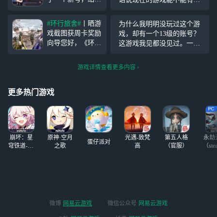
我一进去，我操，
新意……要玩也不是不可
什么玩意儿 七级
以，但一定有比他更好玩的
#环行旅舍#
丨晒游
为什么我明明没玩过这个游
有队伍 有很多角
选择
戏截图获周卡奖励
戏，却有一个13级的账号？
色 还有三个好友 3
向导您好，《环行
这游戏我见都没见过。一登
0个成就，这好像
旅舍》1.1版本已
录进去就发现有个账号了。
不是我的号！可是
开启。车车为大家
我记忆里根本没玩过。
我退出了好几次，
游戏详情查看更多内容
争取了开服限定福
用我的手机号又登
利活动，快来一起
了一遍，
参加吧！ 在本条
更多热门游戏
广播下评论你在
【游戏内的游玩截
图】即视为参与成
功！ 注：搜索
崩坏：星
原神·空月
光遇-致梵
第五人格
永劫
蛋仔派对
穹铁道-4.4
之歌
高
（官服）
（ste
版本
微博
网易云游戏
微信公众号
网易云游戏