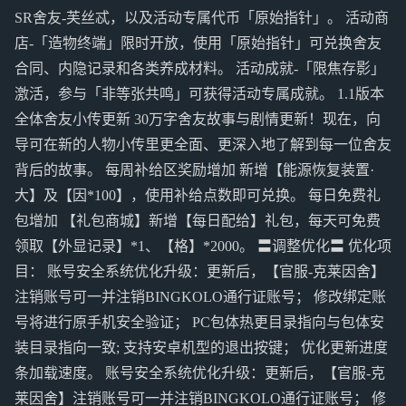
SR舍友-芙丝忒，以及活动专属代币「原始指针」。 活动商
店-「造物终端」限时开放，使用「原始指针」可兑换舍友
合同、内隐记录和各类养成材料。 活动成就-「限焦存影」
激活，参与「非等张共鸣」可获得活动专属成就。 1.1版本
全体舍友小传更新 30万字舍友故事与剧情更新！现在，向
导可在新的人物小传里更全面、更深入地了解到每一位舍友
背后的故事。 每周补给区奖励增加 新增【能源恢复装置·
大】及【因*100】，使用补给点数即可兑换。 每日免费礼
包增加 【礼包商城】新增【每日配给】礼包，每天可免费
领取【外显记录】*1、【格】*2000。 〓调整优化〓 优化项
目： 账号安全系统优化升级：更新后，【官服-克莱因舍】
注销账号可一并注销BINGKOLO通行证账号； 修改绑定账
号将进行原手机安全验证； PC包体热更目录指向与包体安
装目录指向一致; 支持安卓机型的退出按键； 优化更新进度
条加载速度。 账号安全系统优化升级：更新后，【官服-克
莱因舍】注销账号可一并注销BINGKOLO通行证账号； 修