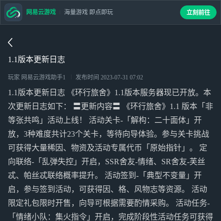
网易云游戏
海量游戏 即点即玩
立刻前往
1.1版本更新日志
玩家 网易云游戏助手1
发布时间
2023-07-31 07:02
1.1版本更新日志 《环行旅舍》1.1版本服务器现已开放。本
次更新日志如下： 〓更新内容〓 《环行旅舍》1.1 版本「非
等张共鸣」活动上线！ 活动关卡-「解构：二十面体」开
放，3种难度共计23个关卡，等待向导体验。参与关卡挑战
可获得大量稀因、物资及活动专属代币「原始指针」。 定
向联络-「乱弹失控」开启，SSR舍友-情绪、SR舍友-芙丝
忒、帕丝忒联络概率提升。 活动签到-「典型不变量」开
启，参与签到活动，可获得因、格、风物志等资源。 活动
限定礼包限时开售，向导可根据需要酌情采购。 活动任务-
「情绪小队：集火指令」开启，完成阶段性活动任务可获得