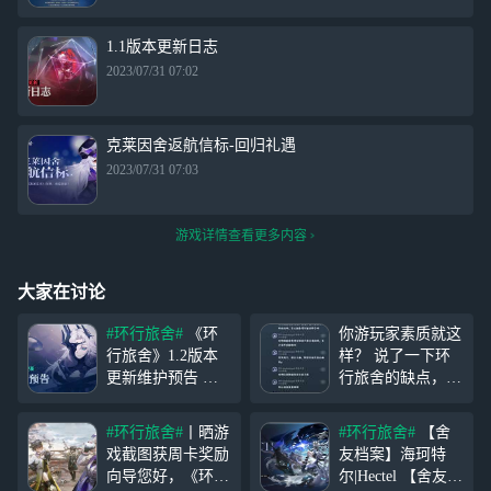
1.1版本更新日志
2023/07/31 07:02
克莱因舍返航信标-回归礼遇
2023/07/31 07:03
游戏详情查看更多内容
大家在讨论
#环行旅舍#
《环
你游玩家素质就这
行旅舍》1.2版本
样？ 说了一下环
更新维护预告 向
行旅舍的缺点，以
导您好，《环行旅
及跟方舟的相似
舍》将于近期开启
度，也没说抄袭，
#环行旅舍#
丨晒游
#环行旅舍#
【舍
版本更新维护，维
结果有条狗循着味
戏截图获周卡奖励
友档案】海珂特
护完成后，《环行
儿来了？ 笑死，
向导您好，《环行
尔|Hectel 【舍友档
旅舍》将进入1.2
结果到最后自己也