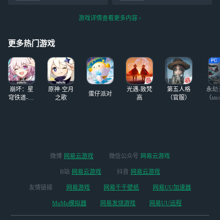
旅舍》1.1版本已
案】 ◆海珂特尔|
版本「遍地星
说不出环行旅舍除
开启。车车为大家
Hectel ◆生因序 即
群」。 维护期
了能战场移动之外
游戏详情查看更多内容
争取了开服限定福
便暗核科技让这颗
间，服务器暂停服
任何优点，就开始
利活动，快来一起
星球天翻地覆，海
务，向导无法登录
人身攻击。
参加吧！ 在本条
洋也仍未完全被人
更多热门游戏
和体验游
广播下评论你在
类所知。 在神明
【游戏内的游玩截
轻抚头颅的力道
图】即视为参与成
下，海奎特曾做了
功！ 注：搜索
一
崩坏：星
原神·空月
光遇-致梵
第五人格
永劫
蛋仔派对
穹铁道-4.4
之歌
高
（官服）
（ste
版本
微博
网易云游戏
微信公众号
网易云游戏
B站
网易云游戏
抖音
网易云游戏
友情链接
网易游戏
网易千千壁纸
网易UU加速器
MuMu模拟器
网易发烧游戏
网易UU远程