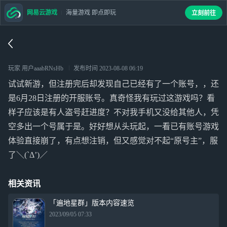
网易云游戏
海量游戏 即点即玩
立刻前往
玩家 用户aaabRNsHb
发布时间
2023-08-08 06:19
试试新游，但注册完后却发现自己已经有了一个账号，，还
是6月28日注册的开服账号。真奇怪我有玩过这游戏吗？看
样子应该是有人盗号赶进度？不对我手机又没给其他人，凭
空多出一个号属于是。好好想从头玩起，一看已有账号游戏
体验直接崩了，有点想注销，但又感觉对不起“原号主”，服
了＼(`Δ’)／
相关资讯
「遍地星群」版本内容速览
2023/09/05 07:33